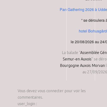
Pan Gathering 2026 à Udde
” se déroulera 
hotel Bohusgår
le 20/08/2026 au 24/
La balade “
Assemblée Géné
Semur-en Auxois
” se dér
Bourgogne Auxois Morvan
l
au 27/09/202
Vous devez vous connecter pour voir les
commentaires.
user_login :