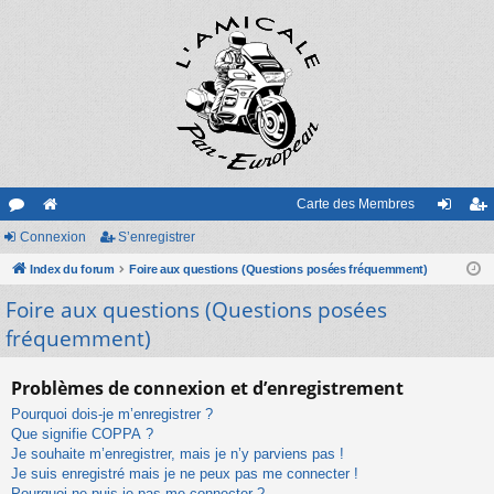
Carte des Membres
or
Connexion
e
S’enregistrer
on
’e
u
Index du forum
sit
Foire aux questions (Questions posées fréquemment)
ne
nr
Foire aux questions (Questions posées
m
e
xi
eg
fréquemment)
s
on
ist
re
Problèmes de connexion et d’enregistrement
r
Pourquoi dois-je m’enregistrer ?
Que signifie COPPA ?
Je souhaite m’enregistrer, mais je n’y parviens pas !
Je suis enregistré mais je ne peux pas me connecter !
Pourquoi ne puis-je pas me connecter ?