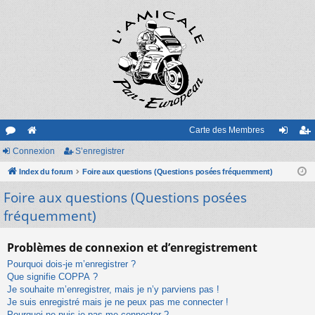
Carte des Membres
or
Connexion
e
S’enregistrer
on
’e
u
Index du forum
sit
Foire aux questions (Questions posées fréquemment)
ne
nr
Foire aux questions (Questions posées
m
e
xi
eg
fréquemment)
s
on
ist
re
Problèmes de connexion et d’enregistrement
r
Pourquoi dois-je m’enregistrer ?
Que signifie COPPA ?
Je souhaite m’enregistrer, mais je n’y parviens pas !
Je suis enregistré mais je ne peux pas me connecter !
Pourquoi ne puis-je pas me connecter ?