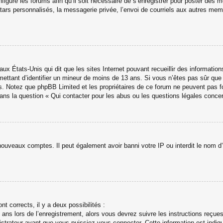
figuré les forums afin qu’il soit nécessaire de s’enregistrer pour poster des 
ars personnalisés, la messagerie privée, l’envoi de courriels aux autres memb
aux États-Unis qui dit que les sites Internet pouvant recueillir des informati
ermettant d’identifier un mineur de moins de 13 ans. Si vous n’êtes pas sûr qu
avis. Notez que phpBB Limited et les propriétaires de ce forum ne peuvent pas f
dans la question « Qui contacter pour les abus ou les questions légales conce
 nouveaux comptes. Il peut également avoir banni votre IP ou interdit le nom d’
nt corrects, il y a deux possibilités :
ans lors de l’enregistrement, alors vous devrez suivre les instructions reçue
trateur avant que vous puissiez vous connecter. Cette information est indiqué