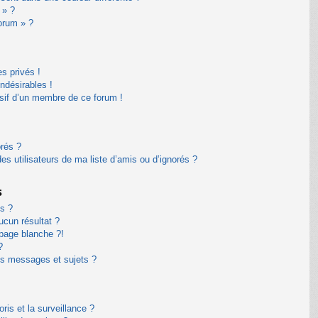
 » ?
forum » ?
s privés !
ndésirables !
usif d’un membre de ce forum !
orés ?
s utilisateurs de ma liste d’amis ou d’ignorés ?
s
s ?
cun résultat ?
page blanche ?!
?
s messages et sujets ?
oris et la surveillance ?