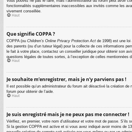
Vous pouvez ne pas le faire, mais l’administrateur du forum peut avoir con
fonctionnalités supplémentaires inaccessibles aux invités comme les avat
vivement conseillée.
Haut
Que signifie COPPA ?
COPPA (ou
Children’s Online Privacy Protection Act
de 1998) est une loi 
des parents (ou d’un tuteur légal) pour la collecte de ces informations p
le fait à votre place, contactez un conseiller juridique pour obtenir son 
questions légales de toutes sortes, à l’exception de celles mentionnées 
Haut
Je souhaite m’enregistrer, mais je n’y parviens pas !
Il est possible qu’un administrateur du forum ait désactivé la création de
forum pour obtenir de l’aide.
Haut
Je suis enregistré mais je ne peux pas me connecter !
Vérifiez, en premier, votre nom d’utilisateur et votre mot de passe. S’ils so
Si la gestion COPPA est active et si vous avez indiqué avoir moins de 13 
nouvelle création de compte soit activée par vous-même ou par un adminis