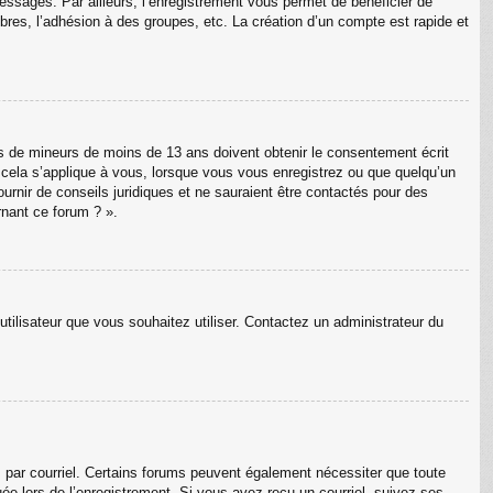
messages. Par ailleurs, l’enregistrement vous permet de bénéficier de
res, l’adhésion à des groupes, etc. La création d’un compte est rapide et
ons de mineurs de moins de 13 ans doivent obtenir le consentement écrit
e cela s’applique à vous, lorsque vous vous enregistrez ou que quelqu’un
ournir de conseils juridiques et ne sauraient être contactés pour des
rnant ce forum ? ».
utilisateur que vous souhaitez utiliser. Contactez un administrateur du
s par courriel. Certains forums peuvent également nécessiter que toute
e lors de l’enregistrement. Si vous avez reçu un courriel, suivez ses