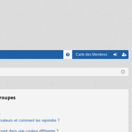
Carte des Membres
FA
on
’e
Q
ne
nr
xi
eg
on
ist
groupes
re
r
?
lisateurs et comment les rejoindre ?
ent dans une couleur différente ?