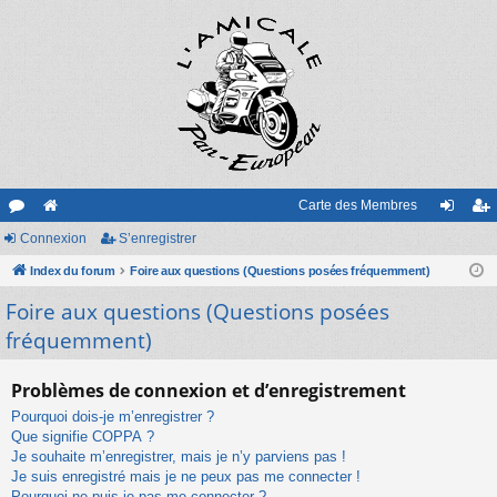
Carte des Membres
or
Connexion
e
S’enregistrer
on
’e
u
Index du forum
sit
Foire aux questions (Questions posées fréquemment)
ne
nr
Foire aux questions (Questions posées
m
e
xi
eg
fréquemment)
s
on
ist
re
Problèmes de connexion et d’enregistrement
r
Pourquoi dois-je m’enregistrer ?
Que signifie COPPA ?
Je souhaite m’enregistrer, mais je n’y parviens pas !
Je suis enregistré mais je ne peux pas me connecter !
Pourquoi ne puis-je pas me connecter ?