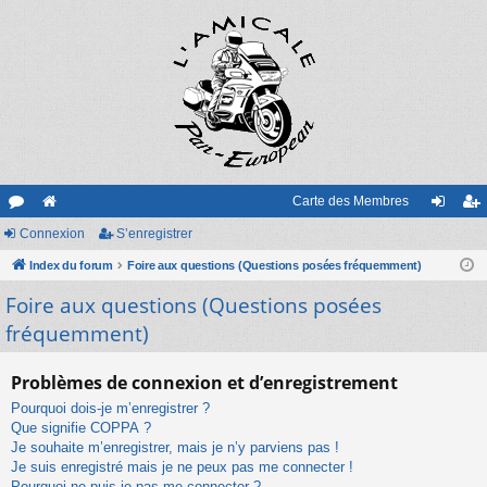
Carte des Membres
or
Connexion
e
S’enregistrer
on
’e
u
Index du forum
sit
Foire aux questions (Questions posées fréquemment)
ne
nr
Foire aux questions (Questions posées
m
e
xi
eg
fréquemment)
s
on
ist
re
Problèmes de connexion et d’enregistrement
r
Pourquoi dois-je m’enregistrer ?
Que signifie COPPA ?
Je souhaite m’enregistrer, mais je n’y parviens pas !
Je suis enregistré mais je ne peux pas me connecter !
Pourquoi ne puis-je pas me connecter ?