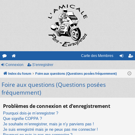
Carte des Membres
or
Connexion
e
S’enregistrer
on
’e
u
Index du forum
sit
Foire aux questions (Questions posées fréquemment)
ne
nr
Foire aux questions (Questions posées
m
e
xi
eg
fréquemment)
s
on
ist
re
Problèmes de connexion et d’enregistrement
r
Pourquoi dois-je m’enregistrer ?
Que signifie COPPA ?
Je souhaite m’enregistrer, mais je n’y parviens pas !
Je suis enregistré mais je ne peux pas me connecter !
Pourquoi ne puis-je pas me connecter ?