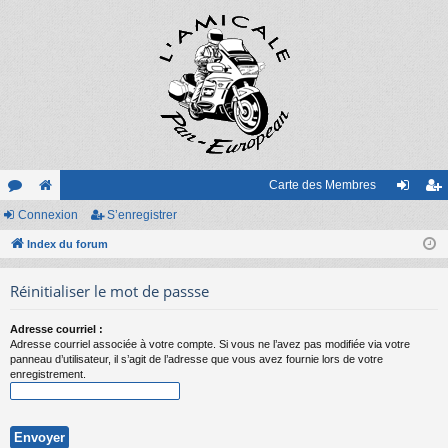
Carte des Membres
or
Connexion
e
S’enregistrer
on
’e
u
Index du forum
sit
ne
nr
m
e
xi
eg
Réinitialiser le mot de passse
s
on
ist
Adresse courriel :
re
Adresse courriel associée à votre compte. Si vous ne l’avez pas modifiée via votre
panneau d’utilisateur, il s’agit de l’adresse que vous avez fournie lors de votre
r
enregistrement.