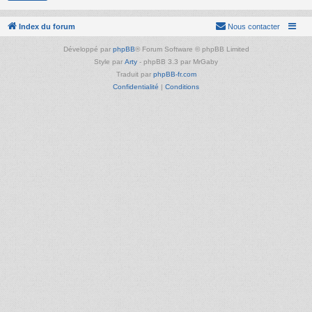
Index du forum
Nous contacter
Développé par
phpBB
® Forum Software © phpBB Limited
Style par
Arty
- phpBB 3.3 par MrGaby
Traduit par
phpBB-fr.com
Confidentialité
|
Conditions