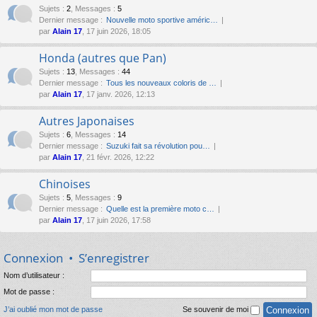
Sujets
:
2
,
Messages
:
5
Dernier message :
Nouvelle moto sportive améric…
par
Alain 17
, 17 juin 2026, 18:05
Honda (autres que Pan)
Sujets
:
13
,
Messages
:
44
Dernier message :
Tous les nouveaux coloris de …
par
Alain 17
, 17 janv. 2026, 12:13
Autres Japonaises
Sujets
:
6
,
Messages
:
14
Dernier message :
Suzuki fait sa révolution pou…
par
Alain 17
, 21 févr. 2026, 12:22
Chinoises
Sujets
:
5
,
Messages
:
9
Dernier message :
Quelle est la première moto c…
par
Alain 17
, 17 juin 2026, 17:58
Connexion
•
S’enregistrer
Nom d’utilisateur :
Mot de passe :
J’ai oublié mon mot de passe
Se souvenir de moi