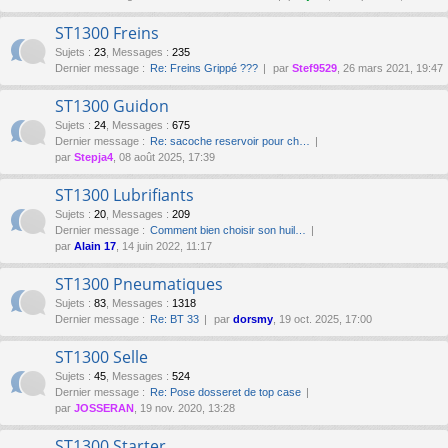
ST1300 Freins
Sujets
:
23
,
Messages
:
235
Dernier message :
Re: Freins Grippé ???
par
Stef9529
, 26 mars 2021, 19:47
ST1300 Guidon
Sujets
:
24
,
Messages
:
675
Dernier message :
Re: sacoche reservoir pour ch…
par
Stepja4
, 08 août 2025, 17:39
ST1300 Lubrifiants
Sujets
:
20
,
Messages
:
209
Dernier message :
Comment bien choisir son huil…
par
Alain 17
, 14 juin 2022, 11:17
ST1300 Pneumatiques
Sujets
:
83
,
Messages
:
1318
Dernier message :
Re: BT 33
par
dorsmy
, 19 oct. 2025, 17:00
ST1300 Selle
Sujets
:
45
,
Messages
:
524
Dernier message :
Re: Pose dosseret de top case
par
JOSSERAN
, 19 nov. 2020, 13:28
ST1300 Starter