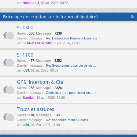
par
Nono de 3
, 03 juil. 2026, 09:56
Bricolage (Inscription sur le forum obligatoire)
ST1300
Sujets
:
558
,
Messages
:
7238
Dernier message :
Re: Démontage Pompe à Essence
par
JEANMARC40240
, 09 juil. 2026, 22:42
ST1100
Sujets
:
477
,
Messages
:
5252
Dernier message :
Re: Symptômes courroie de dis…
par
jc89
, 01 juil. 2026, 08:32
GPS, Intercom & Cie
Sujets
:
233
,
Messages
:
2326
Dernier message :
Choix intercom pour rouler en…
par
Stepja4
, 10 avr. 2026, 02:26
Trucs et astuces
Sujets
:
110
,
Messages
:
1386
Dernier message :
Re: Vacances moto au soleil, …
par
jc89
, 06 févr. 2026, 11:39