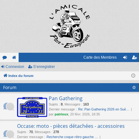
Carte des Membres
or
Connexion
e
S’enregistrer
on
’e
u
Index du forum
sit
ne
nr
m
e
xi
eg
Forum
s
on
ist
Pan Gathering
re
Sujets
:
8
,
Messages
:
163
Dernier message :
Re: Pan Gathering 2026 en Suè…
r
par
patrioux
, 20 févr. 2026, 18:35
Occase: moto - pièces détachées - accessoires
Sujets
:
70
,
Messages
:
278
Dernier message :
Recherche coque rétro gauche …