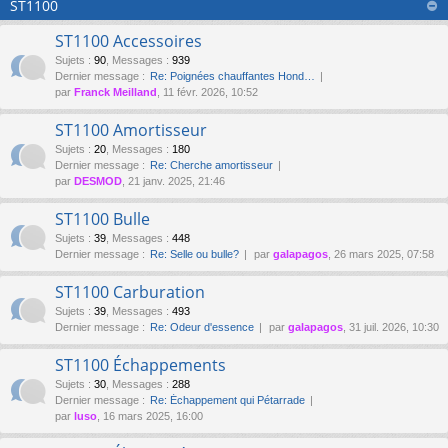
ST1100
ST1100 Accessoires
Sujets
:
90
,
Messages
:
939
Dernier message :
Re: Poignées chauffantes Hond…
par
Franck Meilland
, 11 févr. 2026, 10:52
ST1100 Amortisseur
Sujets
:
20
,
Messages
:
180
Dernier message :
Re: Cherche amortisseur
par
DESMOD
, 21 janv. 2025, 21:46
ST1100 Bulle
Sujets
:
39
,
Messages
:
448
Dernier message :
Re: Selle ou bulle?
par
galapagos
, 26 mars 2025, 07:58
ST1100 Carburation
Sujets
:
39
,
Messages
:
493
Dernier message :
Re: Odeur d'essence
par
galapagos
, 31 juil. 2026, 10:30
ST1100 Échappements
Sujets
:
30
,
Messages
:
288
Dernier message :
Re: Échappement qui Pétarrade
par
luso
, 16 mars 2025, 16:00