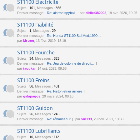
ST1100 Électricité
Sujets
:
101
,
Messages
:
865
Dernier message :
Re: alarme spyball
par
didier382002
, 19 avr. 2026, 10:25
ST1100 Fiabilité
Sujets
:
1
,
Messages
:
29
Dernier message :
Re: Honda ST1100 Std Mod.1990…
par
Mr zen
, 13 févr. 2019, 18:19
ST1100 Fourche
Sujets
:
34
,
Messages
:
323
Dernier message :
Re: Jeu de colonne de directi…
par
taoukar
, 14 oct. 2023, 09:58
ST1100 Freins
Sujets
:
56
,
Messages
:
431
Dernier message :
Re: Piston étrier arrière
par
galapagos
, 29 mars 2024, 08:16
ST1100 Guidon
Sujets
:
26
,
Messages
:
245
Dernier message :
Re: réhausseur
par
vin133
, 29 nov. 2021, 13:30
ST1100 Lubrifiants
Sujets
:
10
,
Messages
:
112