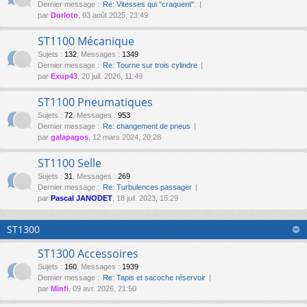
Dernier message :
Re: Vitesses qui "craquent".
par
Dorloto
, 03 août 2025, 23:49
ST1100 Mécanique
Sujets
:
132
,
Messages
:
1349
Dernier message :
Re: Tourne sur trois cylindre
par
Exup43
, 20 juil. 2026, 11:49
ST1100 Pneumatiques
Sujets
:
72
,
Messages
:
953
Dernier message :
Re: changement de pneus
par
galapagos
, 12 mars 2024, 20:28
ST1100 Selle
Sujets
:
31
,
Messages
:
269
Dernier message :
Re: Turbulences passager
par
Pascal JANODET
, 18 juil. 2023, 15:29
ST1300
ST1300 Accessoires
Sujets
:
160
,
Messages
:
1939
Dernier message :
Re: Tapis et sacoche réservoir
par
Minfi
, 09 avr. 2026, 21:50