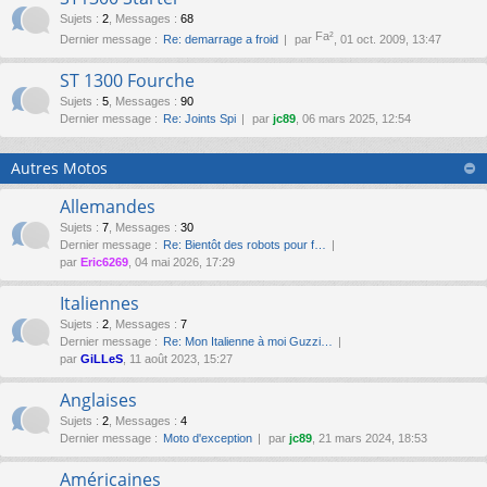
Sujets
:
2
,
Messages
:
68
Fa²
Dernier message :
Re: demarrage a froid
par
, 01 oct. 2009, 13:47
ST 1300 Fourche
Sujets
:
5
,
Messages
:
90
Dernier message :
Re: Joints Spi
par
jc89
, 06 mars 2025, 12:54
Autres Motos
Allemandes
Sujets
:
7
,
Messages
:
30
Dernier message :
Re: Bientôt des robots pour f…
par
Eric6269
, 04 mai 2026, 17:29
Italiennes
Sujets
:
2
,
Messages
:
7
Dernier message :
Re: Mon Italienne à moi Guzzi…
par
GiLLeS
, 11 août 2023, 15:27
Anglaises
Sujets
:
2
,
Messages
:
4
Dernier message :
Moto d'exception
par
jc89
, 21 mars 2024, 18:53
Américaines