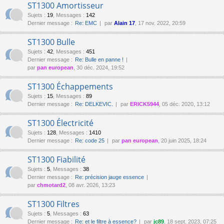
ST1300 Amortisseur
Sujets
:
19
,
Messages
:
142
Dernier message :
Re: EMC
par
Alain 17
, 17 nov. 2022, 20:59
ST1300 Bulle
Sujets
:
42
,
Messages
:
451
Dernier message :
Re: Bulle en panne !
par
pan european
, 30 déc. 2024, 19:52
ST1300 Échappements
Sujets
:
15
,
Messages
:
89
Dernier message :
Re: DELKEVIC.
par
ERICK5944
, 05 déc. 2020, 13:12
ST1300 Électricité
Sujets
:
128
,
Messages
:
1410
Dernier message :
Re: code 25
par
pan european
, 20 juin 2025, 18:24
ST1300 Fiabilité
Sujets
:
5
,
Messages
:
38
Dernier message :
Re: précision jauge essence
par
chmotard2
, 08 avr. 2026, 13:23
ST1300 Filtres
Sujets
:
5
,
Messages
:
63
Dernier message :
Re: et le filtre à essence?
par
jc89
, 18 sept. 2023, 07:25