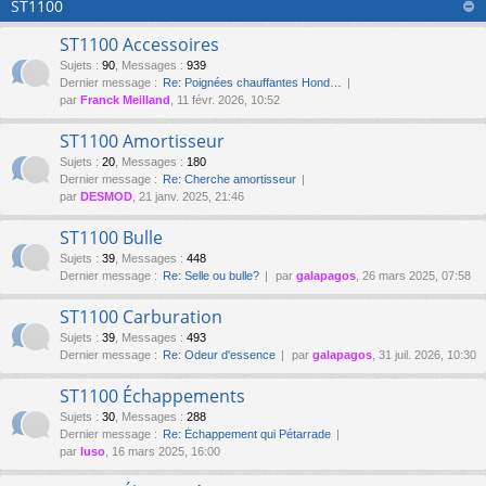
ST1100
ST1100 Accessoires
Sujets
:
90
,
Messages
:
939
Dernier message :
Re: Poignées chauffantes Hond…
par
Franck Meilland
, 11 févr. 2026, 10:52
ST1100 Amortisseur
Sujets
:
20
,
Messages
:
180
Dernier message :
Re: Cherche amortisseur
par
DESMOD
, 21 janv. 2025, 21:46
ST1100 Bulle
Sujets
:
39
,
Messages
:
448
Dernier message :
Re: Selle ou bulle?
par
galapagos
, 26 mars 2025, 07:58
ST1100 Carburation
Sujets
:
39
,
Messages
:
493
Dernier message :
Re: Odeur d'essence
par
galapagos
, 31 juil. 2026, 10:30
ST1100 Échappements
Sujets
:
30
,
Messages
:
288
Dernier message :
Re: Échappement qui Pétarrade
par
luso
, 16 mars 2025, 16:00