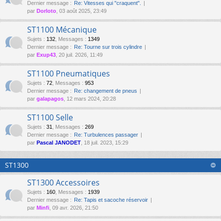
Dernier message :
Re: Vitesses qui "craquent".
par
Dorloto
, 03 août 2025, 23:49
ST1100 Mécanique
Sujets
:
132
,
Messages
:
1349
Dernier message :
Re: Tourne sur trois cylindre
par
Exup43
, 20 juil. 2026, 11:49
ST1100 Pneumatiques
Sujets
:
72
,
Messages
:
953
Dernier message :
Re: changement de pneus
par
galapagos
, 12 mars 2024, 20:28
ST1100 Selle
Sujets
:
31
,
Messages
:
269
Dernier message :
Re: Turbulences passager
par
Pascal JANODET
, 18 juil. 2023, 15:29
ST1300
ST1300 Accessoires
Sujets
:
160
,
Messages
:
1939
Dernier message :
Re: Tapis et sacoche réservoir
par
Minfi
, 09 avr. 2026, 21:50