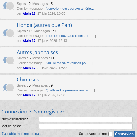
Sujets
:
2
,
Messages
:
5
Dernier message :
Nouvelle moto sportive améric…
par
Alain 17
, 17 juin 2026, 18:05
Honda (autres que Pan)
Sujets
:
13
,
Messages
:
44
Dernier message :
Tous les nouveaux coloris de …
par
Alain 17
, 17 janv. 2026, 12:13
Autres Japonaises
Sujets
:
6
,
Messages
:
14
Dernier message :
Suzuki fait sa révolution pou…
par
Alain 17
, 21 févr. 2026, 12:22
Chinoises
Sujets
:
5
,
Messages
:
9
Dernier message :
Quelle est la première moto c…
par
Alain 17
, 17 juin 2026, 17:58
Connexion
•
S’enregistrer
Nom d’utilisateur :
Mot de passe :
J’ai oublié mon mot de passe
Se souvenir de moi