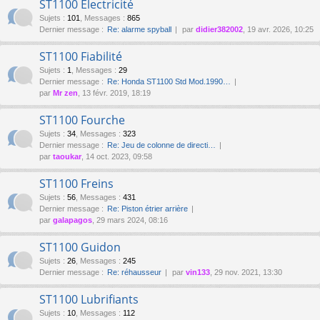
ST1100 Électricité
Sujets
:
101
,
Messages
:
865
Dernier message :
Re: alarme spyball
par
didier382002
, 19 avr. 2026, 10:25
ST1100 Fiabilité
Sujets
:
1
,
Messages
:
29
Dernier message :
Re: Honda ST1100 Std Mod.1990…
par
Mr zen
, 13 févr. 2019, 18:19
ST1100 Fourche
Sujets
:
34
,
Messages
:
323
Dernier message :
Re: Jeu de colonne de directi…
par
taoukar
, 14 oct. 2023, 09:58
ST1100 Freins
Sujets
:
56
,
Messages
:
431
Dernier message :
Re: Piston étrier arrière
par
galapagos
, 29 mars 2024, 08:16
ST1100 Guidon
Sujets
:
26
,
Messages
:
245
Dernier message :
Re: réhausseur
par
vin133
, 29 nov. 2021, 13:30
ST1100 Lubrifiants
Sujets
:
10
,
Messages
:
112