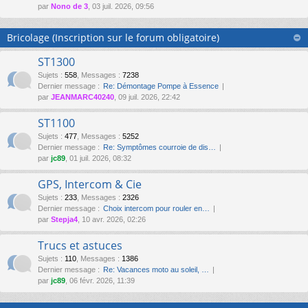
par
Nono de 3
, 03 juil. 2026, 09:56
Bricolage (Inscription sur le forum obligatoire)
ST1300
Sujets
:
558
,
Messages
:
7238
Dernier message :
Re: Démontage Pompe à Essence
par
JEANMARC40240
, 09 juil. 2026, 22:42
ST1100
Sujets
:
477
,
Messages
:
5252
Dernier message :
Re: Symptômes courroie de dis…
par
jc89
, 01 juil. 2026, 08:32
GPS, Intercom & Cie
Sujets
:
233
,
Messages
:
2326
Dernier message :
Choix intercom pour rouler en…
par
Stepja4
, 10 avr. 2026, 02:26
Trucs et astuces
Sujets
:
110
,
Messages
:
1386
Dernier message :
Re: Vacances moto au soleil, …
par
jc89
, 06 févr. 2026, 11:39