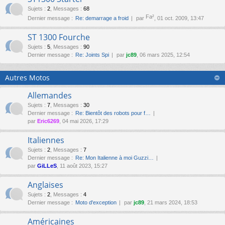
Sujets
:
2
,
Messages
:
68
Fa²
Dernier message :
Re: demarrage a froid
par
, 01 oct. 2009, 13:47
ST 1300 Fourche
Sujets
:
5
,
Messages
:
90
Dernier message :
Re: Joints Spi
par
jc89
, 06 mars 2025, 12:54
Autres Motos
Allemandes
Sujets
:
7
,
Messages
:
30
Dernier message :
Re: Bientôt des robots pour f…
par
Eric6269
, 04 mai 2026, 17:29
Italiennes
Sujets
:
2
,
Messages
:
7
Dernier message :
Re: Mon Italienne à moi Guzzi…
par
GiLLeS
, 11 août 2023, 15:27
Anglaises
Sujets
:
2
,
Messages
:
4
Dernier message :
Moto d'exception
par
jc89
, 21 mars 2024, 18:53
Américaines