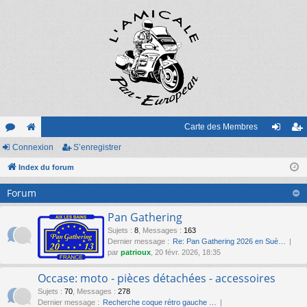
Carte des Membres
or
Connexion
e
S’enregistrer
on
’e
u
Index du forum
sit
ne
nr
m
e
xi
eg
Forum
s
on
ist
Pan Gathering
re
Sujets
:
8
,
Messages
:
163
Dernier message :
Re: Pan Gathering 2026 en Suè…
r
par
patrioux
, 20 févr. 2026, 18:35
Occase: moto - pièces détachées - accessoires
Sujets
:
70
,
Messages
:
278
Dernier message :
Recherche coque rétro gauche …