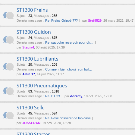
ST1300 Freins
Sujets
:
23
,
Messages
:
235
Dernier message :
Re: Freins Grippé ???
par
Stef9529
, 26 mars 2021, 19:47
ST1300 Guidon
Sujets
:
24
,
Messages
:
675
Dernier message :
Re: sacoche reservoir pour ch…
par
Stepja4
, 08 août 2025, 17:39
ST1300 Lubrifiants
Sujets
:
20
,
Messages
:
209
Dernier message :
Comment bien choisir son huil…
par
Alain 17
, 14 juin 2022, 11:17
ST1300 Pneumatiques
Sujets
:
83
,
Messages
:
1318
Dernier message :
Re: BT 33
par
dorsmy
, 19 oct. 2025, 17:00
ST1300 Selle
Sujets
:
45
,
Messages
:
524
Dernier message :
Re: Pose dosseret de top case
par
JOSSERAN
, 19 nov. 2020, 13:28
ST1300 Starter