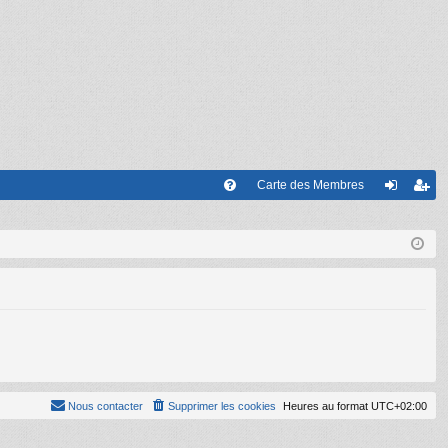
Carte des Membres
FA
on
’e
Q
ne
nr
xi
eg
on
ist
re
r
Nous contacter
Supprimer les cookies
Heures au format
UTC+02:00