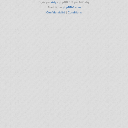
Style par
Arty
- phpBB 3.3 par MrGaby
Traduit par
phpBB-fr.com
Confidentialité
|
Conditions