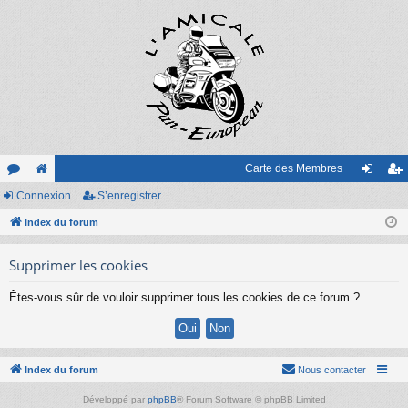
Carte des Membres
or
Connexion
e
S’enregistrer
on
’e
u
Index du forum
sit
ne
nr
m
e
xi
eg
Supprimer les cookies
s
on
ist
Êtes-vous sûr de vouloir supprimer tous les cookies de ce forum ?
re
r
Index du forum
Nous contacter
Développé par
phpBB
® Forum Software © phpBB Limited