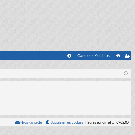
Carte des Membres
FA
on
’e
Q
ne
nr
xi
eg
on
ist
re
r
Nous contacter
Supprimer les cookies
Heures au format
UTC+02:00