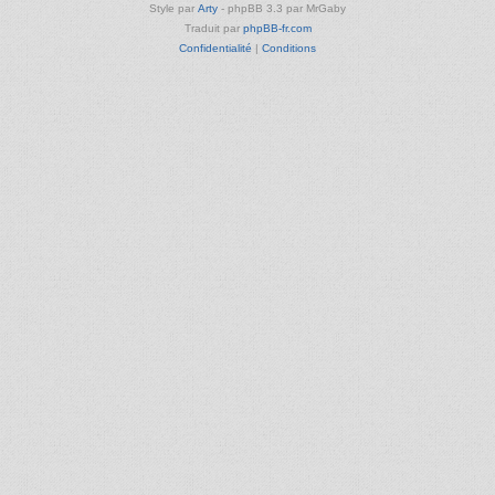
Style par
Arty
- phpBB 3.3 par MrGaby
Traduit par
phpBB-fr.com
Confidentialité
|
Conditions