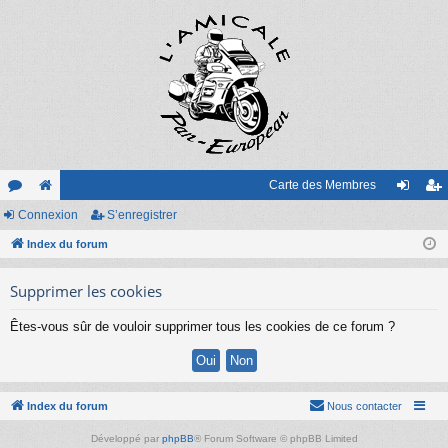
Carte des Membres
or
Connexion
e
S’enregistrer
on
’e
u
Index du forum
sit
ne
nr
m
e
xi
eg
Supprimer les cookies
s
on
ist
Êtes-vous sûr de vouloir supprimer tous les cookies de ce forum ?
re
r
Index du forum
Nous contacter
Développé par
phpBB
® Forum Software © phpBB Limited