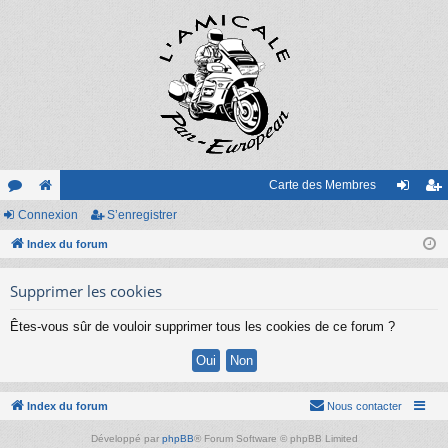
Carte des Membres
or
Connexion
e
S’enregistrer
on
’e
u
Index du forum
sit
ne
nr
m
e
xi
eg
Supprimer les cookies
s
on
ist
Êtes-vous sûr de vouloir supprimer tous les cookies de ce forum ?
re
r
Index du forum
Nous contacter
Développé par
phpBB
® Forum Software © phpBB Limited