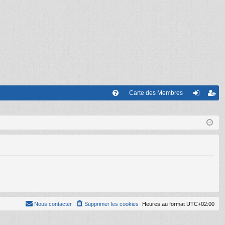
Carte des Membres
FA
on
’e
Q
ne
nr
xi
eg
on
ist
re
r
Nous contacter
Supprimer les cookies
Heures au format
UTC+02:00