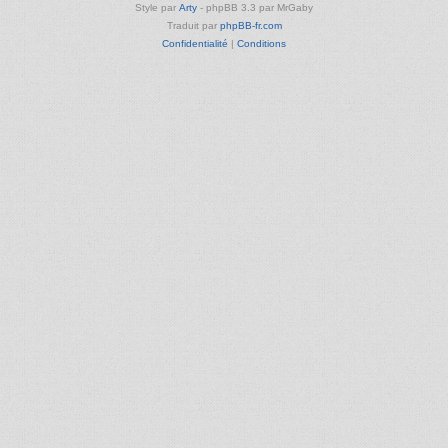
Style par
Arty
- phpBB 3.3 par MrGaby
Traduit par
phpBB-fr.com
Confidentialité
|
Conditions