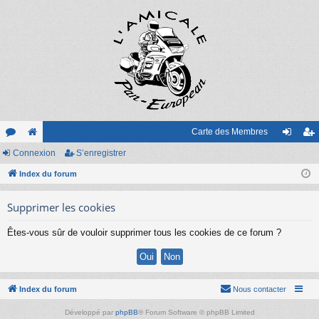
Carte des Membres
or
Connexion
e
S’enregistrer
on
’e
u
Index du forum
sit
ne
nr
m
e
xi
eg
Supprimer les cookies
s
on
ist
Êtes-vous sûr de vouloir supprimer tous les cookies de ce forum ?
re
r
Index du forum
Nous contacter
Développé par
phpBB
® Forum Software © phpBB Limited