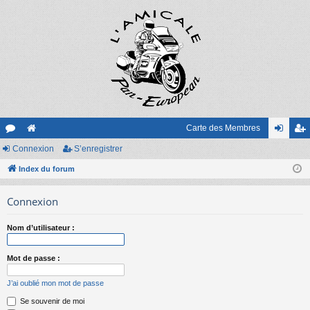
Carte des Membres
or
Connexion
e
S’enregistrer
on
’e
u
Index du forum
sit
ne
nr
m
e
xi
eg
Connexion
s
on
ist
Nom d’utilisateur :
re
r
Mot de passe :
J’ai oublié mon mot de passe
Se souvenir de moi