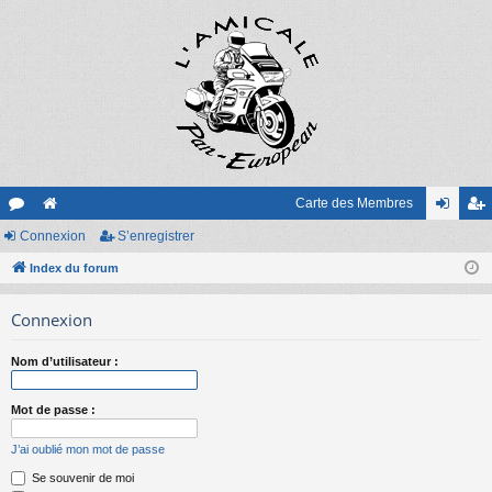
Carte des Membres
or
Connexion
e
S’enregistrer
on
’e
u
Index du forum
sit
ne
nr
m
e
xi
eg
Connexion
s
on
ist
Nom d’utilisateur :
re
r
Mot de passe :
J’ai oublié mon mot de passe
Se souvenir de moi