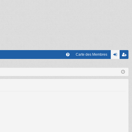
Carte des Membres
FA
on
’e
Q
ne
nr
xi
eg
on
ist
re
r