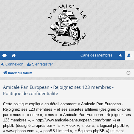
Carte des Membres
or
Connexion
e
S’enregistrer
on
’e
u
Index du forum
sit
ne
nr
m
e
xi
eg
Amicale Pan European - Rejoignez ses 123 membres -
s
on
ist
Politique de confidentialité
re
Cette politique explique en détail comment « Amicale Pan European -
Rejoignez ses 123 membres » et ses sociétés affiliées (désignés ci-après
r
par « nous », « notre », « nos », « Amicale Pan European - Rejoignez ses
123 membres », « http://www.amicale-paneuropean.com/forum ») et
phpBB (désigné ci-après par « ils », « eux », « leur », « logiciel phpBB »,
« www.phpbb.com », « phpBB Limited », « Équipes phpBB ») utilisent