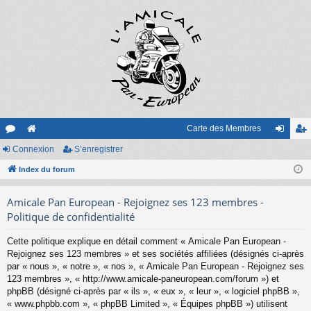
Carte des Membres
or
Connexion
e
S’enregistrer
on
’e
u
Index du forum
sit
ne
nr
m
e
xi
eg
Amicale Pan European - Rejoignez ses 123 membres -
s
on
ist
Politique de confidentialité
re
Cette politique explique en détail comment « Amicale Pan European -
Rejoignez ses 123 membres » et ses sociétés affiliées (désignés ci-après
r
par « nous », « notre », « nos », « Amicale Pan European - Rejoignez ses
123 membres », « http://www.amicale-paneuropean.com/forum ») et
phpBB (désigné ci-après par « ils », « eux », « leur », « logiciel phpBB »,
« www.phpbb.com », « phpBB Limited », « Équipes phpBB ») utilisent