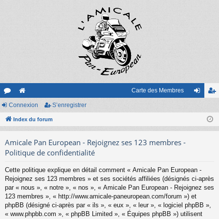
Carte des Membres
or
Connexion
e
S’enregistrer
on
’e
u
Index du forum
sit
ne
nr
m
e
xi
eg
Amicale Pan European - Rejoignez ses 123 membres -
s
on
ist
Politique de confidentialité
re
Cette politique explique en détail comment « Amicale Pan European -
Rejoignez ses 123 membres » et ses sociétés affiliées (désignés ci-après
r
par « nous », « notre », « nos », « Amicale Pan European - Rejoignez ses
123 membres », « http://www.amicale-paneuropean.com/forum ») et
phpBB (désigné ci-après par « ils », « eux », « leur », « logiciel phpBB »,
« www.phpbb.com », « phpBB Limited », « Équipes phpBB ») utilisent