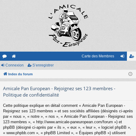
Carte des Membres
or
Connexion
e
S’enregistrer
on
’e
u
Index du forum
sit
ne
nr
m
e
xi
eg
Amicale Pan European - Rejoignez ses 123 membres -
s
on
ist
Politique de confidentialité
re
Cette politique explique en détail comment « Amicale Pan European -
Rejoignez ses 123 membres » et ses sociétés affiliées (désignés ci-après
r
par « nous », « notre », « nos », « Amicale Pan European - Rejoignez ses
123 membres », « http://www.amicale-paneuropean.com/forum ») et
phpBB (désigné ci-après par « ils », « eux », « leur », « logiciel phpBB »,
« www.phpbb.com », « phpBB Limited », « Équipes phpBB ») utilisent