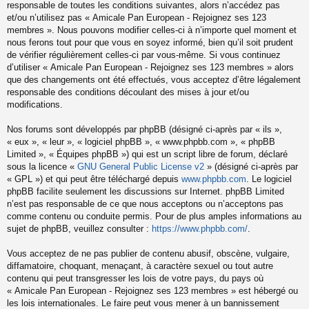
responsable de toutes les conditions suivantes, alors n’accédez pas
et/ou n’utilisez pas « Amicale Pan European - Rejoignez ses 123
membres ». Nous pouvons modifier celles-ci à n’importe quel moment et
nous ferons tout pour que vous en soyez informé, bien qu’il soit prudent
de vérifier régulièrement celles-ci par vous-même. Si vous continuez
d’utiliser « Amicale Pan European - Rejoignez ses 123 membres » alors
que des changements ont été effectués, vous acceptez d’être légalement
responsable des conditions découlant des mises à jour et/ou
modifications.
Nos forums sont développés par phpBB (désigné ci-après par « ils »,
« eux », « leur », « logiciel phpBB », « www.phpbb.com », « phpBB
Limited », « Équipes phpBB ») qui est un script libre de forum, déclaré
sous la licence «
GNU General Public License v2
» (désigné ci-après par
« GPL ») et qui peut être téléchargé depuis
www.phpbb.com
. Le logiciel
phpBB facilite seulement les discussions sur Internet. phpBB Limited
n’est pas responsable de ce que nous acceptons ou n’acceptons pas
comme contenu ou conduite permis. Pour de plus amples informations au
sujet de phpBB, veuillez consulter :
https://www.phpbb.com/
.
Vous acceptez de ne pas publier de contenu abusif, obscène, vulgaire,
diffamatoire, choquant, menaçant, à caractère sexuel ou tout autre
contenu qui peut transgresser les lois de votre pays, du pays où
« Amicale Pan European - Rejoignez ses 123 membres » est hébergé ou
les lois internationales. Le faire peut vous mener à un bannissement