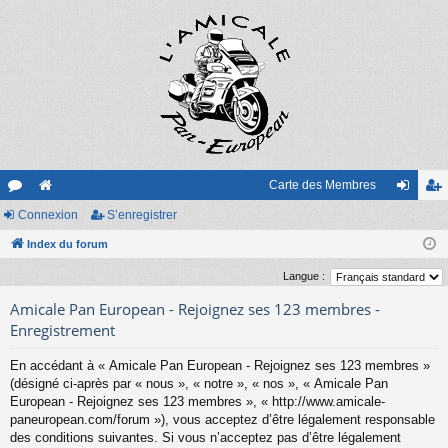
Carte des Membres
or
Connexion
e
S’enregistrer
on
’e
u
Index du forum
sit
ne
nr
m
e
xi
eg
Langue :
s
on
ist
Amicale Pan European - Rejoignez ses 123 membres -
Enregistrement
re
En accédant à « Amicale Pan European - Rejoignez ses 123 membres »
r
(désigné ci-après par « nous », « notre », « nos », « Amicale Pan
European - Rejoignez ses 123 membres », « http://www.amicale-
paneuropean.com/forum »), vous acceptez d’être légalement responsable
des conditions suivantes. Si vous n’acceptez pas d’être légalement