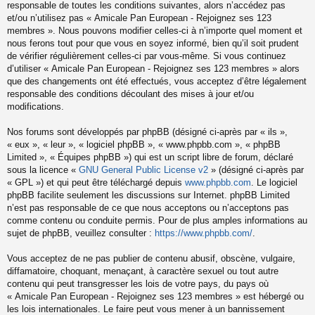
responsable de toutes les conditions suivantes, alors n’accédez pas
et/ou n’utilisez pas « Amicale Pan European - Rejoignez ses 123
membres ». Nous pouvons modifier celles-ci à n’importe quel moment et
nous ferons tout pour que vous en soyez informé, bien qu’il soit prudent
de vérifier régulièrement celles-ci par vous-même. Si vous continuez
d’utiliser « Amicale Pan European - Rejoignez ses 123 membres » alors
que des changements ont été effectués, vous acceptez d’être légalement
responsable des conditions découlant des mises à jour et/ou
modifications.
Nos forums sont développés par phpBB (désigné ci-après par « ils »,
« eux », « leur », « logiciel phpBB », « www.phpbb.com », « phpBB
Limited », « Équipes phpBB ») qui est un script libre de forum, déclaré
sous la licence «
GNU General Public License v2
» (désigné ci-après par
« GPL ») et qui peut être téléchargé depuis
www.phpbb.com
. Le logiciel
phpBB facilite seulement les discussions sur Internet. phpBB Limited
n’est pas responsable de ce que nous acceptons ou n’acceptons pas
comme contenu ou conduite permis. Pour de plus amples informations au
sujet de phpBB, veuillez consulter :
https://www.phpbb.com/
.
Vous acceptez de ne pas publier de contenu abusif, obscène, vulgaire,
diffamatoire, choquant, menaçant, à caractère sexuel ou tout autre
contenu qui peut transgresser les lois de votre pays, du pays où
« Amicale Pan European - Rejoignez ses 123 membres » est hébergé ou
les lois internationales. Le faire peut vous mener à un bannissement