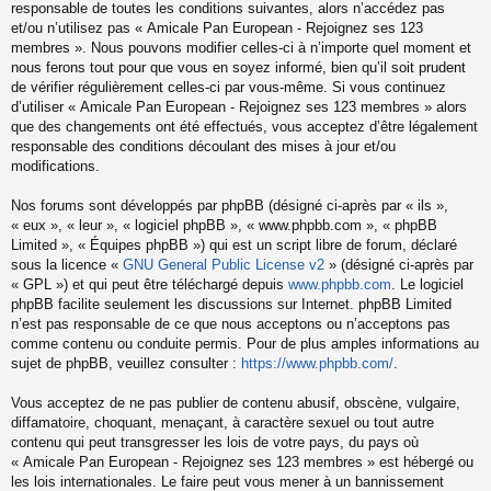
responsable de toutes les conditions suivantes, alors n’accédez pas
et/ou n’utilisez pas « Amicale Pan European - Rejoignez ses 123
membres ». Nous pouvons modifier celles-ci à n’importe quel moment et
nous ferons tout pour que vous en soyez informé, bien qu’il soit prudent
de vérifier régulièrement celles-ci par vous-même. Si vous continuez
d’utiliser « Amicale Pan European - Rejoignez ses 123 membres » alors
que des changements ont été effectués, vous acceptez d’être légalement
responsable des conditions découlant des mises à jour et/ou
modifications.
Nos forums sont développés par phpBB (désigné ci-après par « ils »,
« eux », « leur », « logiciel phpBB », « www.phpbb.com », « phpBB
Limited », « Équipes phpBB ») qui est un script libre de forum, déclaré
sous la licence «
GNU General Public License v2
» (désigné ci-après par
« GPL ») et qui peut être téléchargé depuis
www.phpbb.com
. Le logiciel
phpBB facilite seulement les discussions sur Internet. phpBB Limited
n’est pas responsable de ce que nous acceptons ou n’acceptons pas
comme contenu ou conduite permis. Pour de plus amples informations au
sujet de phpBB, veuillez consulter :
https://www.phpbb.com/
.
Vous acceptez de ne pas publier de contenu abusif, obscène, vulgaire,
diffamatoire, choquant, menaçant, à caractère sexuel ou tout autre
contenu qui peut transgresser les lois de votre pays, du pays où
« Amicale Pan European - Rejoignez ses 123 membres » est hébergé ou
les lois internationales. Le faire peut vous mener à un bannissement