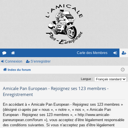
Carte des Membres
or
Connexion
e
S’enregistrer
on
’e
u
Index du forum
sit
ne
nr
m
e
xi
eg
Langue :
s
on
ist
Amicale Pan European - Rejoignez ses 123 membres -
Enregistrement
re
En accédant à « Amicale Pan European - Rejoignez ses 123 membres »
r
(désigné ci-après par « nous », « notre », « nos », « Amicale Pan
European - Rejoignez ses 123 membres », « http://www.amicale-
paneuropean.com/forum »), vous acceptez d’être légalement responsable
des conditions suivantes. Si vous n’acceptez pas d’être légalement