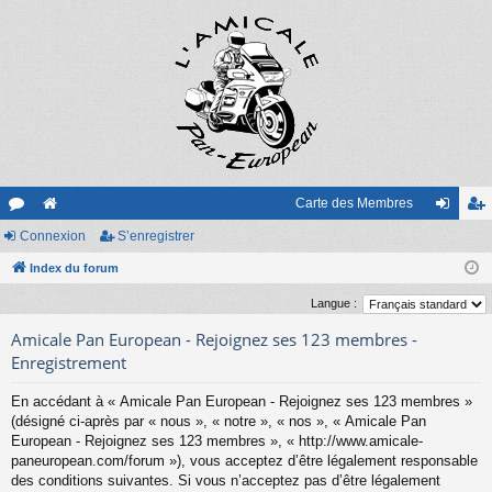
Carte des Membres
or
Connexion
e
S’enregistrer
on
’e
u
Index du forum
sit
ne
nr
m
e
xi
eg
Langue :
s
on
ist
Amicale Pan European - Rejoignez ses 123 membres -
Enregistrement
re
En accédant à « Amicale Pan European - Rejoignez ses 123 membres »
r
(désigné ci-après par « nous », « notre », « nos », « Amicale Pan
European - Rejoignez ses 123 membres », « http://www.amicale-
paneuropean.com/forum »), vous acceptez d’être légalement responsable
des conditions suivantes. Si vous n’acceptez pas d’être légalement