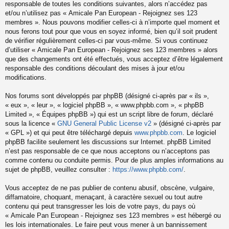
responsable de toutes les conditions suivantes, alors n’accédez pas
et/ou n’utilisez pas « Amicale Pan European - Rejoignez ses 123
membres ». Nous pouvons modifier celles-ci à n’importe quel moment et
nous ferons tout pour que vous en soyez informé, bien qu’il soit prudent
de vérifier régulièrement celles-ci par vous-même. Si vous continuez
d’utiliser « Amicale Pan European - Rejoignez ses 123 membres » alors
que des changements ont été effectués, vous acceptez d’être légalement
responsable des conditions découlant des mises à jour et/ou
modifications.
Nos forums sont développés par phpBB (désigné ci-après par « ils »,
« eux », « leur », « logiciel phpBB », « www.phpbb.com », « phpBB
Limited », « Équipes phpBB ») qui est un script libre de forum, déclaré
sous la licence «
GNU General Public License v2
» (désigné ci-après par
« GPL ») et qui peut être téléchargé depuis
www.phpbb.com
. Le logiciel
phpBB facilite seulement les discussions sur Internet. phpBB Limited
n’est pas responsable de ce que nous acceptons ou n’acceptons pas
comme contenu ou conduite permis. Pour de plus amples informations au
sujet de phpBB, veuillez consulter :
https://www.phpbb.com/
.
Vous acceptez de ne pas publier de contenu abusif, obscène, vulgaire,
diffamatoire, choquant, menaçant, à caractère sexuel ou tout autre
contenu qui peut transgresser les lois de votre pays, du pays où
« Amicale Pan European - Rejoignez ses 123 membres » est hébergé ou
les lois internationales. Le faire peut vous mener à un bannissement