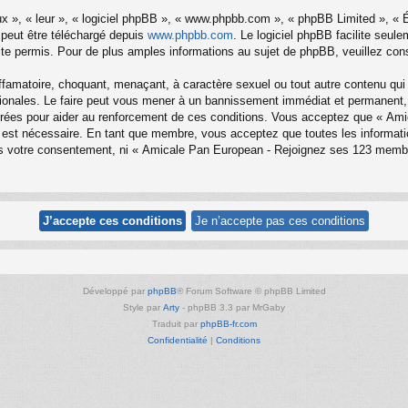
x », « leur », « logiciel phpBB », « www.phpbb.com », « phpBB Limited », « Éq
 peut être téléchargé depuis
www.phpbb.com
. Le logiciel phpBB facilite seul
 permis. Pour de plus amples informations au sujet de phpBB, veuillez cons
ffamatoire, choquant, menaçant, à caractère sexuel ou tout autre contenu qui
onales. Le faire peut vous mener à un bannissement immédiat et permanent, av
trées pour aider au renforcement de ces conditions. Vous acceptez que « Am
la est nécessaire. En tant que membre, vous acceptez que toutes les informa
sans votre consentement, ni « Amicale Pan European - Rejoignez ses 123 mem
Développé par
phpBB
® Forum Software © phpBB Limited
Style par
Arty
- phpBB 3.3 par MrGaby
Traduit par
phpBB-fr.com
Confidentialité
|
Conditions