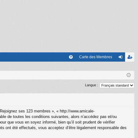
Carte des Membres
FA
on
’e
Q
ne
nr
xi
eg
Langue :
on
ist
re
 Rejoignez ses 123 membres », « http://www.amicale-
r
le de toutes les conditions suivantes, alors n’accédez pas et/ou
r que vous en soyez informé, bien qu’il soit prudent de vérifier
ts ont été effectués, vous acceptez d’être légalement responsable des