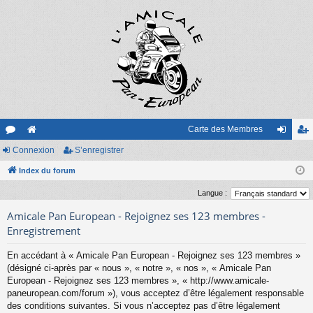
Carte des Membres
or
Connexion
e
S’enregistrer
on
’e
u
Index du forum
sit
ne
nr
m
e
xi
eg
Langue :
s
on
ist
Amicale Pan European - Rejoignez ses 123 membres -
Enregistrement
re
En accédant à « Amicale Pan European - Rejoignez ses 123 membres »
r
(désigné ci-après par « nous », « notre », « nos », « Amicale Pan
European - Rejoignez ses 123 membres », « http://www.amicale-
paneuropean.com/forum »), vous acceptez d’être légalement responsable
des conditions suivantes. Si vous n’acceptez pas d’être légalement