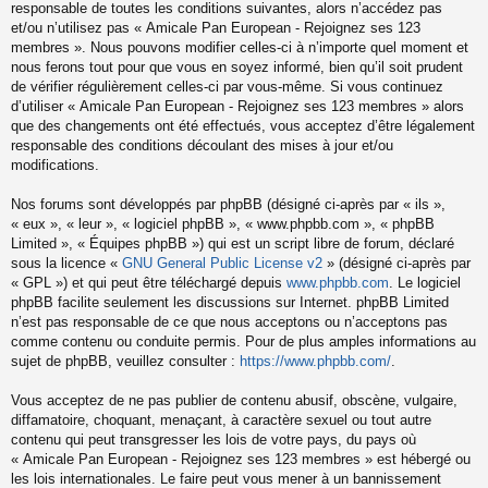
responsable de toutes les conditions suivantes, alors n’accédez pas
et/ou n’utilisez pas « Amicale Pan European - Rejoignez ses 123
membres ». Nous pouvons modifier celles-ci à n’importe quel moment et
nous ferons tout pour que vous en soyez informé, bien qu’il soit prudent
de vérifier régulièrement celles-ci par vous-même. Si vous continuez
d’utiliser « Amicale Pan European - Rejoignez ses 123 membres » alors
que des changements ont été effectués, vous acceptez d’être légalement
responsable des conditions découlant des mises à jour et/ou
modifications.
Nos forums sont développés par phpBB (désigné ci-après par « ils »,
« eux », « leur », « logiciel phpBB », « www.phpbb.com », « phpBB
Limited », « Équipes phpBB ») qui est un script libre de forum, déclaré
sous la licence «
GNU General Public License v2
» (désigné ci-après par
« GPL ») et qui peut être téléchargé depuis
www.phpbb.com
. Le logiciel
phpBB facilite seulement les discussions sur Internet. phpBB Limited
n’est pas responsable de ce que nous acceptons ou n’acceptons pas
comme contenu ou conduite permis. Pour de plus amples informations au
sujet de phpBB, veuillez consulter :
https://www.phpbb.com/
.
Vous acceptez de ne pas publier de contenu abusif, obscène, vulgaire,
diffamatoire, choquant, menaçant, à caractère sexuel ou tout autre
contenu qui peut transgresser les lois de votre pays, du pays où
« Amicale Pan European - Rejoignez ses 123 membres » est hébergé ou
les lois internationales. Le faire peut vous mener à un bannissement