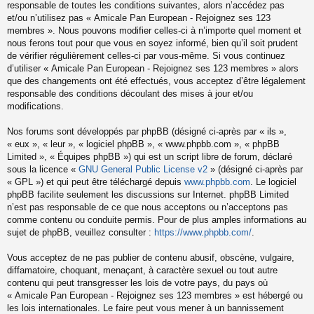
responsable de toutes les conditions suivantes, alors n’accédez pas
et/ou n’utilisez pas « Amicale Pan European - Rejoignez ses 123
membres ». Nous pouvons modifier celles-ci à n’importe quel moment et
nous ferons tout pour que vous en soyez informé, bien qu’il soit prudent
de vérifier régulièrement celles-ci par vous-même. Si vous continuez
d’utiliser « Amicale Pan European - Rejoignez ses 123 membres » alors
que des changements ont été effectués, vous acceptez d’être légalement
responsable des conditions découlant des mises à jour et/ou
modifications.
Nos forums sont développés par phpBB (désigné ci-après par « ils »,
« eux », « leur », « logiciel phpBB », « www.phpbb.com », « phpBB
Limited », « Équipes phpBB ») qui est un script libre de forum, déclaré
sous la licence «
GNU General Public License v2
» (désigné ci-après par
« GPL ») et qui peut être téléchargé depuis
www.phpbb.com
. Le logiciel
phpBB facilite seulement les discussions sur Internet. phpBB Limited
n’est pas responsable de ce que nous acceptons ou n’acceptons pas
comme contenu ou conduite permis. Pour de plus amples informations au
sujet de phpBB, veuillez consulter :
https://www.phpbb.com/
.
Vous acceptez de ne pas publier de contenu abusif, obscène, vulgaire,
diffamatoire, choquant, menaçant, à caractère sexuel ou tout autre
contenu qui peut transgresser les lois de votre pays, du pays où
« Amicale Pan European - Rejoignez ses 123 membres » est hébergé ou
les lois internationales. Le faire peut vous mener à un bannissement