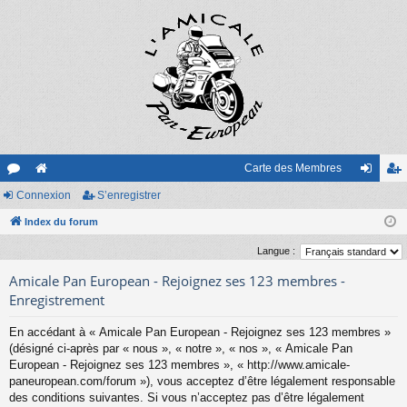
Carte des Membres
or
Connexion
e
S’enregistrer
on
’e
u
Index du forum
sit
ne
nr
m
e
xi
eg
Langue :
s
on
ist
Amicale Pan European - Rejoignez ses 123 membres -
Enregistrement
re
En accédant à « Amicale Pan European - Rejoignez ses 123 membres »
r
(désigné ci-après par « nous », « notre », « nos », « Amicale Pan
European - Rejoignez ses 123 membres », « http://www.amicale-
paneuropean.com/forum »), vous acceptez d’être légalement responsable
des conditions suivantes. Si vous n’acceptez pas d’être légalement