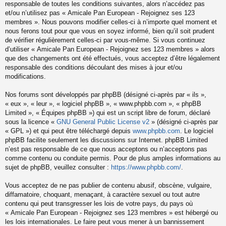
responsable de toutes les conditions suivantes, alors n’accédez pas
et/ou n’utilisez pas « Amicale Pan European - Rejoignez ses 123
membres ». Nous pouvons modifier celles-ci à n’importe quel moment et
nous ferons tout pour que vous en soyez informé, bien qu’il soit prudent
de vérifier régulièrement celles-ci par vous-même. Si vous continuez
d’utiliser « Amicale Pan European - Rejoignez ses 123 membres » alors
que des changements ont été effectués, vous acceptez d’être légalement
responsable des conditions découlant des mises à jour et/ou
modifications.
Nos forums sont développés par phpBB (désigné ci-après par « ils »,
« eux », « leur », « logiciel phpBB », « www.phpbb.com », « phpBB
Limited », « Équipes phpBB ») qui est un script libre de forum, déclaré
sous la licence «
GNU General Public License v2
» (désigné ci-après par
« GPL ») et qui peut être téléchargé depuis
www.phpbb.com
. Le logiciel
phpBB facilite seulement les discussions sur Internet. phpBB Limited
n’est pas responsable de ce que nous acceptons ou n’acceptons pas
comme contenu ou conduite permis. Pour de plus amples informations au
sujet de phpBB, veuillez consulter :
https://www.phpbb.com/
.
Vous acceptez de ne pas publier de contenu abusif, obscène, vulgaire,
diffamatoire, choquant, menaçant, à caractère sexuel ou tout autre
contenu qui peut transgresser les lois de votre pays, du pays où
« Amicale Pan European - Rejoignez ses 123 membres » est hébergé ou
les lois internationales. Le faire peut vous mener à un bannissement