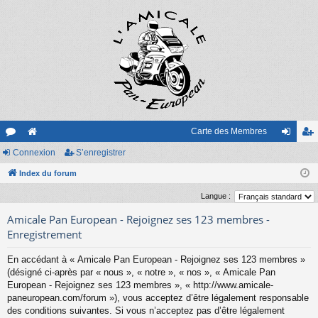
Carte des Membres
or
Connexion
e
S’enregistrer
on
’e
u
Index du forum
sit
ne
nr
m
e
xi
eg
Langue :
s
on
ist
Amicale Pan European - Rejoignez ses 123 membres -
Enregistrement
re
En accédant à « Amicale Pan European - Rejoignez ses 123 membres »
r
(désigné ci-après par « nous », « notre », « nos », « Amicale Pan
European - Rejoignez ses 123 membres », « http://www.amicale-
paneuropean.com/forum »), vous acceptez d’être légalement responsable
des conditions suivantes. Si vous n’acceptez pas d’être légalement