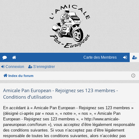
Carte des Membres
or
Connexion
e
S’enregistrer
on
’e
u
Index du forum
sit
ne
nr
m
e
xi
eg
Amicale Pan European - Rejoignez ses 123 membres -
s
on
ist
Conditions d’utilisation
re
En accédant à « Amicale Pan European - Rejoignez ses 123 membres »
(désigné ci-après par « nous », « notre », « nos », « Amicale Pan
r
European - Rejoignez ses 123 membres », « http://www.amicale-
paneuropean.com/forum »), vous acceptez d’être légalement responsable
des conditions suivantes. Si vous n’acceptez pas d’être légalement
responsable de toutes les conditions suivantes, alors n’accédez pas