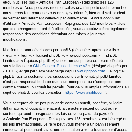
et/ou n’utilisez pas « Amicale Pan European - Rejoignez ses 123
membres ». Nous pouvons modifier celles-ci à n’importe quel moment et
nous ferons tout pour que vous en soyez informé, bien qu’il soit prudent
de vérifier régulièrement celles-ci par vous-même. Si vous continuez
d’utiliser « Amicale Pan European - Rejoignez ses 123 membres » alors
que des changements ont été effectués, vous acceptez d’être légalement
responsable des conditions découlant des mises à jour et/ou
modifications.
Nos forums sont développés par phpBB (désigné ci-après par « ils »,
« eux », « leur », « logiciel phpBB », « www.phpbb.com », « phpBB
Limited », « Équipes phpBB ») qui est un script libre de forum, déclaré
sous la licence «
GNU General Public License v2
» (désigné ci-après par
« GPL ») et qui peut être téléchargé depuis
www.phpbb.com
. Le logiciel
phpBB facilite seulement les discussions sur Internet. phpBB Limited
n’est pas responsable de ce que nous acceptons ou n’acceptons pas
comme contenu ou conduite permis. Pour de plus amples informations au
sujet de phpBB, veuillez consulter :
https://www.phpbb.com/
.
Vous acceptez de ne pas publier de contenu abusif, obscène, vulgaire,
diffamatoire, choquant, menaçant, à caractère sexuel ou tout autre
contenu qui peut transgresser les lois de votre pays, du pays où
« Amicale Pan European - Rejoignez ses 123 membres » est hébergé ou
les lois internationales. Le faire peut vous mener à un bannissement
immédiat et permanent, avec une notification à votre fournisseur d’accès