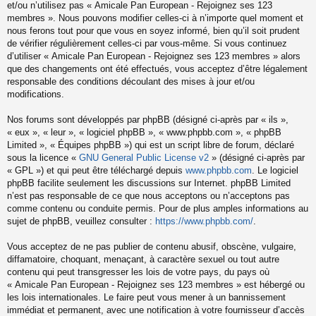
et/ou n’utilisez pas « Amicale Pan European - Rejoignez ses 123
membres ». Nous pouvons modifier celles-ci à n’importe quel moment et
nous ferons tout pour que vous en soyez informé, bien qu’il soit prudent
de vérifier régulièrement celles-ci par vous-même. Si vous continuez
d’utiliser « Amicale Pan European - Rejoignez ses 123 membres » alors
que des changements ont été effectués, vous acceptez d’être légalement
responsable des conditions découlant des mises à jour et/ou
modifications.
Nos forums sont développés par phpBB (désigné ci-après par « ils »,
« eux », « leur », « logiciel phpBB », « www.phpbb.com », « phpBB
Limited », « Équipes phpBB ») qui est un script libre de forum, déclaré
sous la licence «
GNU General Public License v2
» (désigné ci-après par
« GPL ») et qui peut être téléchargé depuis
www.phpbb.com
. Le logiciel
phpBB facilite seulement les discussions sur Internet. phpBB Limited
n’est pas responsable de ce que nous acceptons ou n’acceptons pas
comme contenu ou conduite permis. Pour de plus amples informations au
sujet de phpBB, veuillez consulter :
https://www.phpbb.com/
.
Vous acceptez de ne pas publier de contenu abusif, obscène, vulgaire,
diffamatoire, choquant, menaçant, à caractère sexuel ou tout autre
contenu qui peut transgresser les lois de votre pays, du pays où
« Amicale Pan European - Rejoignez ses 123 membres » est hébergé ou
les lois internationales. Le faire peut vous mener à un bannissement
immédiat et permanent, avec une notification à votre fournisseur d’accès