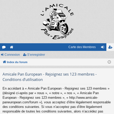
Carte des Membres
or
Connexion
e
S’enregistrer
on
’e
u
Index du forum
sit
ne
nr
m
e
xi
eg
Amicale Pan European - Rejoignez ses 123 membres -
s
on
ist
Conditions d’utilisation
re
En accédant à « Amicale Pan European - Rejoignez ses 123 membres »
(désigné ci-après par « nous », « notre », « nos », « Amicale Pan
r
European - Rejoignez ses 123 membres », « http://www.amicale-
paneuropean.com/forum »), vous acceptez d’être légalement responsable
des conditions suivantes. Si vous n’acceptez pas d’être légalement
responsable de toutes les conditions suivantes, alors n’accédez pas