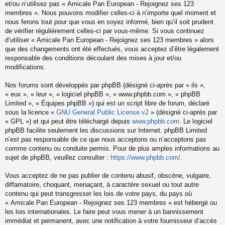
et/ou n’utilisez pas « Amicale Pan European - Rejoignez ses 123
membres ». Nous pouvons modifier celles-ci à n’importe quel moment et
nous ferons tout pour que vous en soyez informé, bien qu’il soit prudent
de vérifier régulièrement celles-ci par vous-même. Si vous continuez
d’utiliser « Amicale Pan European - Rejoignez ses 123 membres » alors
que des changements ont été effectués, vous acceptez d’être légalement
responsable des conditions découlant des mises à jour et/ou
modifications.
Nos forums sont développés par phpBB (désigné ci-après par « ils »,
« eux », « leur », « logiciel phpBB », « www.phpbb.com », « phpBB
Limited », « Équipes phpBB ») qui est un script libre de forum, déclaré
sous la licence «
GNU General Public License v2
» (désigné ci-après par
« GPL ») et qui peut être téléchargé depuis
www.phpbb.com
. Le logiciel
phpBB facilite seulement les discussions sur Internet. phpBB Limited
n’est pas responsable de ce que nous acceptons ou n’acceptons pas
comme contenu ou conduite permis. Pour de plus amples informations au
sujet de phpBB, veuillez consulter :
https://www.phpbb.com/
.
Vous acceptez de ne pas publier de contenu abusif, obscène, vulgaire,
diffamatoire, choquant, menaçant, à caractère sexuel ou tout autre
contenu qui peut transgresser les lois de votre pays, du pays où
« Amicale Pan European - Rejoignez ses 123 membres » est hébergé ou
les lois internationales. Le faire peut vous mener à un bannissement
immédiat et permanent, avec une notification à votre fournisseur d’accès