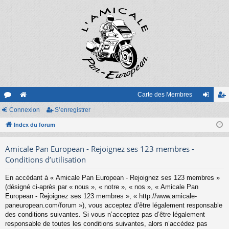
Carte des Membres
or
Connexion
e
S’enregistrer
on
’e
u
Index du forum
sit
ne
nr
m
e
xi
eg
Amicale Pan European - Rejoignez ses 123 membres -
s
on
ist
Conditions d’utilisation
re
En accédant à « Amicale Pan European - Rejoignez ses 123 membres »
(désigné ci-après par « nous », « notre », « nos », « Amicale Pan
r
European - Rejoignez ses 123 membres », « http://www.amicale-
paneuropean.com/forum »), vous acceptez d’être légalement responsable
des conditions suivantes. Si vous n’acceptez pas d’être légalement
responsable de toutes les conditions suivantes, alors n’accédez pas