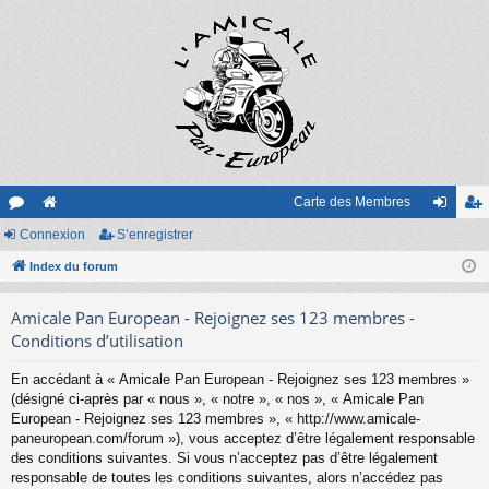
Carte des Membres
or
Connexion
e
S’enregistrer
on
’e
u
Index du forum
sit
ne
nr
m
e
xi
eg
Amicale Pan European - Rejoignez ses 123 membres -
s
on
ist
Conditions d’utilisation
re
En accédant à « Amicale Pan European - Rejoignez ses 123 membres »
(désigné ci-après par « nous », « notre », « nos », « Amicale Pan
r
European - Rejoignez ses 123 membres », « http://www.amicale-
paneuropean.com/forum »), vous acceptez d’être légalement responsable
des conditions suivantes. Si vous n’acceptez pas d’être légalement
responsable de toutes les conditions suivantes, alors n’accédez pas