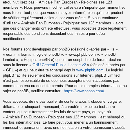
et/ou n’utilisez pas « Amicale Pan European - Rejoignez ses 123
membres ». Nous pouvons modifier celles-ci à n’importe quel moment et
nous ferons tout pour que vous en soyez informé, bien qu’il soit prudent
de vérifier régulièrement celles-ci par vous-même. Si vous continuez
d’utiliser « Amicale Pan European - Rejoignez ses 123 membres » alors
que des changements ont été effectués, vous acceptez d’être légalement
responsable des conditions découlant des mises à jour et/ou
modifications.
Nos forums sont développés par phpBB (désigné ci-après par « ils »,
« eux », « leur », « logiciel phpBB », « www.phpbb.com », « phpBB
Limited », « Équipes phpBB ») qui est un script libre de forum, déclaré
sous la licence «
GNU General Public License v2
» (désigné ci-après par
« GPL ») et qui peut être téléchargé depuis
www.phpbb.com
. Le logiciel
phpBB facilite seulement les discussions sur Internet. phpBB Limited
n’est pas responsable de ce que nous acceptons ou n’acceptons pas
comme contenu ou conduite permis. Pour de plus amples informations au
sujet de phpBB, veuillez consulter :
https://www.phpbb.com/
.
Vous acceptez de ne pas publier de contenu abusif, obscène, vulgaire,
diffamatoire, choquant, menaçant, à caractère sexuel ou tout autre
contenu qui peut transgresser les lois de votre pays, du pays où
« Amicale Pan European - Rejoignez ses 123 membres » est hébergé ou
les lois internationales. Le faire peut vous mener à un bannissement
immédiat et permanent, avec une notification à votre fournisseur d’accès