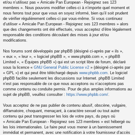
et/ou n’utilisez pas « Amicale Pan European - Rejoignez ses 123
membres ». Nous pouvons modifier celles-ci à n’importe quel moment et
nous ferons tout pour que vous en soyez informé, bien qu’il soit prudent
de vérifier régulièrement celles-ci par vous-même. Si vous continuez
d’utiliser « Amicale Pan European - Rejoignez ses 123 membres » alors
que des changements ont été effectués, vous acceptez d’être légalement
responsable des conditions découlant des mises à jour et/ou
modifications.
Nos forums sont développés par phpBB (désigné ci-après par « ils »,
« eux », « leur », « logiciel phpBB », « www.phpbb.com », « phpBB
Limited », « Équipes phpBB ») qui est un script libre de forum, déclaré
sous la licence «
GNU General Public License v2
» (désigné ci-après par
« GPL ») et qui peut être téléchargé depuis
www.phpbb.com
. Le logiciel
phpBB facilite seulement les discussions sur Internet. phpBB Limited
n’est pas responsable de ce que nous acceptons ou n’acceptons pas
comme contenu ou conduite permis. Pour de plus amples informations au
sujet de phpBB, veuillez consulter :
https://www.phpbb.com/
.
Vous acceptez de ne pas publier de contenu abusif, obscène, vulgaire,
diffamatoire, choquant, menaçant, à caractère sexuel ou tout autre
contenu qui peut transgresser les lois de votre pays, du pays où
« Amicale Pan European - Rejoignez ses 123 membres » est hébergé ou
les lois internationales. Le faire peut vous mener à un bannissement
immédiat et permanent, avec une notification à votre fournisseur d’accès