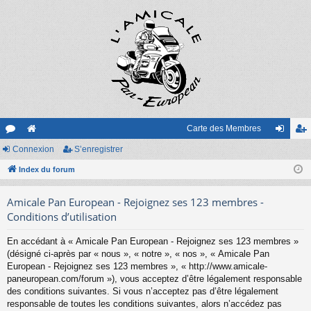
Carte des Membres
or
Connexion
e
S’enregistrer
on
’e
u
Index du forum
sit
ne
nr
m
e
xi
eg
Amicale Pan European - Rejoignez ses 123 membres -
s
on
ist
Conditions d’utilisation
re
En accédant à « Amicale Pan European - Rejoignez ses 123 membres »
(désigné ci-après par « nous », « notre », « nos », « Amicale Pan
r
European - Rejoignez ses 123 membres », « http://www.amicale-
paneuropean.com/forum »), vous acceptez d’être légalement responsable
des conditions suivantes. Si vous n’acceptez pas d’être légalement
responsable de toutes les conditions suivantes, alors n’accédez pas