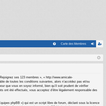
Carte des Membres
FA
on
’e
Q
ne
nr
xi
eg
on
ist
 Rejoignez ses 123 membres », « http://www.amicale-
re
le de toutes les conditions suivantes, alors n’accédez pas et/ou
r que vous en soyez informé, bien qu’il soit prudent de vérifier
r
ts ont été effectués, vous acceptez d’être légalement responsable des
uipes phpBB ») qui est un script libre de forum, déclaré sous la licence