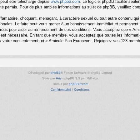
 peut être téléchargé depuis
www.phpbb.com
. Le logiciel phpBB facilite seul
 permis. Pour de plus amples informations au sujet de phpBB, veuillez cons
ffamatoire, choquant, menaçant, à caractère sexuel ou tout autre contenu qui
onales. Le faire peut vous mener à un bannissement immédiat et permanent, av
trées pour aider au renforcement de ces conditions. Vous acceptez que « Am
la est nécessaire. En tant que membre, vous acceptez que toutes les informa
sans votre consentement, ni « Amicale Pan European - Rejoignez ses 123 mem
Développé par
phpBB
® Forum Software © phpBB Limited
Style par
Arty
- phpBB 3.3 par MrGaby
Traduit par
phpBB-fr.com
Confidentialité
|
Conditions