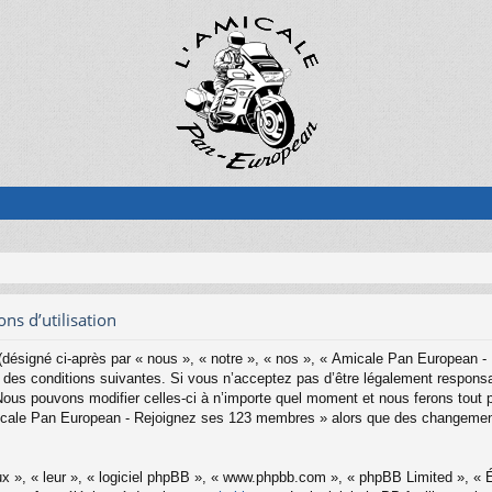
s d’utilisation
ésigné ci-après par « nous », « notre », « nos », « Amicale Pan European -
es conditions suivantes. Si vous n’acceptez pas d’être légalement responsab
s pouvons modifier celles-ci à n’importe quel moment et nous ferons tout pou
Amicale Pan European - Rejoignez ses 123 membres » alors que des changemen
x », « leur », « logiciel phpBB », « www.phpbb.com », « phpBB Limited », « Éq