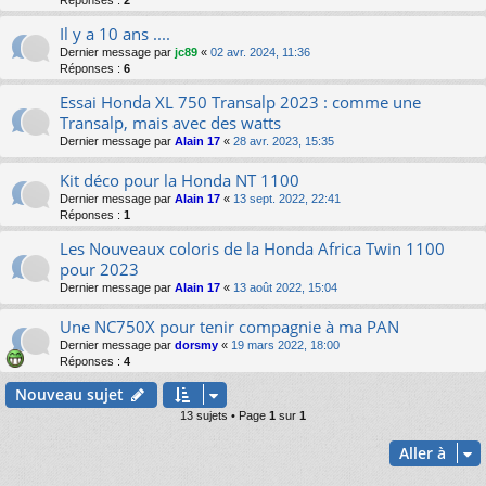
Réponses :
2
Il y a 10 ans ....
Dernier message par
jc89
«
02 avr. 2024, 11:36
Réponses :
6
Essai Honda XL 750 Transalp 2023 : comme une
Transalp, mais avec des watts
Dernier message par
Alain 17
«
28 avr. 2023, 15:35
Kit déco pour la Honda NT 1100
Dernier message par
Alain 17
«
13 sept. 2022, 22:41
Réponses :
1
Les Nouveaux coloris de la Honda Africa Twin 1100
pour 2023
Dernier message par
Alain 17
«
13 août 2022, 15:04
Une NC750X pour tenir compagnie à ma PAN
Dernier message par
dorsmy
«
19 mars 2022, 18:00
Réponses :
4
Nouveau sujet
13 sujets • Page
1
sur
1
Aller à