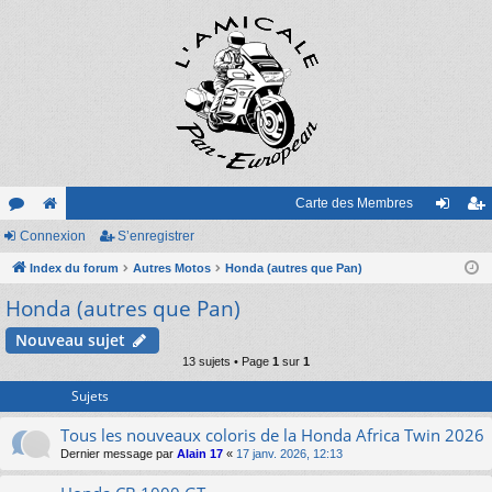
Carte des Membres
or
Connexion
e
S’enregistrer
on
’e
u
Index du forum
sit
Autres Motos
Honda (autres que Pan)
ne
nr
Honda (autres que Pan)
m
e
xi
eg
s
on
ist
Nouveau sujet
13 sujets • Page
1
sur
1
re
Sujets
r
Tous les nouveaux coloris de la Honda Africa Twin 2026
Dernier message par
Alain 17
«
17 janv. 2026, 12:13