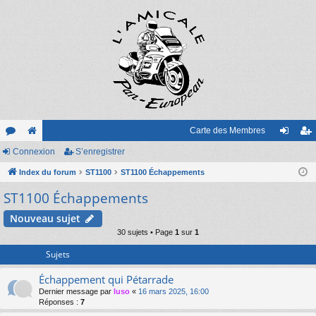
Carte des Membres
or
Connexion
e
S’enregistrer
on
’e
u
Index du forum
sit
ST1100
ST1100 Échappements
ne
nr
ST1100 Échappements
m
e
xi
eg
s
on
ist
Nouveau sujet
30 sujets • Page
1
sur
1
re
Sujets
r
Échappement qui Pétarrade
Dernier message par
luso
«
16 mars 2025, 16:00
Réponses :
7