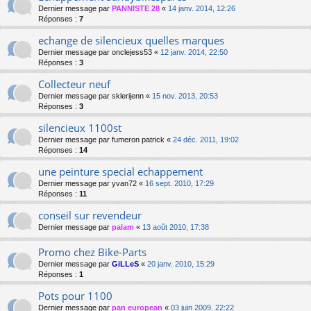
Dernier message par
PANNISTE 28
«
14 janv. 2014, 12:26
Réponses :
7
echange de silencieux quelles marques
Dernier message par
onclejess53
«
12 janv. 2014, 22:50
Réponses :
3
Collecteur neuf
Dernier message par
sklerijenn
«
15 nov. 2013, 20:53
Réponses :
3
silencieux 1100st
Dernier message par
fumeron patrick
«
24 déc. 2011, 19:02
Réponses :
14
une peinture special echappement
Dernier message par
yvan72
«
16 sept. 2010, 17:29
Réponses :
11
conseil sur revendeur
Dernier message par
palam
«
13 août 2010, 17:38
Promo chez Bike-Parts
Dernier message par
GiLLeS
«
20 janv. 2010, 15:29
Réponses :
1
Pots pour 1100
Dernier message par
pan european
«
03 juin 2009, 22:22