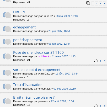
Réponses :
47
1
2
3
4
URGENT
Dernier message par
jean louis 62
«
28 mai 2009, 18:43
Réponses :
2
echappement
Dernier message par
doung
«
23 juin 2007, 16:51
pot échappement
Dernier message par
doung
«
03 juin 2007, 12:44
Pose de silencieux sur ST 1100
Dernier message par
tchibeck
«
11 mars 2007, 11:13
Réponses :
21
1
2
sortie de pot d echappement
Dernier message par
Alain Dapzol
«
17 févr. 2007, 13:44
Réponses :
1
Trou d'évacuation
Dernier message par
choumack
«
02 oct. 2005, 20:39
Bruit métallique bizarre ?
Dernier message par
paneuro
«
22 août 2005, 15:34
Réponses :
18
1
2