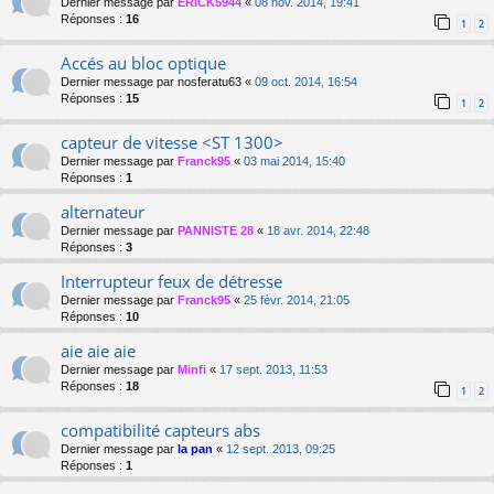
Dernier message par
ERICK5944
«
08 nov. 2014, 19:41
Réponses :
16
1
2
Accés au bloc optique
Dernier message par
nosferatu63
«
09 oct. 2014, 16:54
Réponses :
15
1
2
capteur de vitesse <ST 1300>
Dernier message par
Franck95
«
03 mai 2014, 15:40
Réponses :
1
alternateur
Dernier message par
PANNISTE 28
«
18 avr. 2014, 22:48
Réponses :
3
Interrupteur feux de détresse
Dernier message par
Franck95
«
25 févr. 2014, 21:05
Réponses :
10
aie aie aie
Dernier message par
Minfi
«
17 sept. 2013, 11:53
Réponses :
18
1
2
compatibilité capteurs abs
Dernier message par
la pan
«
12 sept. 2013, 09:25
Réponses :
1