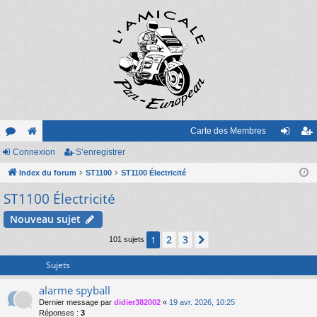
Carte des Membres
or
Connexion
e
S’enregistrer
on
’e
u
Index du forum
sit
ST1100
ST1100 Électricité
ne
nr
ST1100 Électricité
m
e
xi
eg
s
on
ist
Nouveau sujet
re
2
3
1
Suivante
101 sujets
r
Sujets
alarme spyball
Dernier message par
didier382002
«
19 avr. 2026, 10:25
Réponses :
3