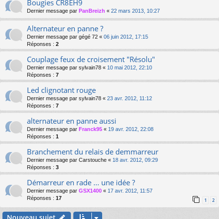
Bougies CR8EH9
Dernier message par
PanBreizh
«
22 mars 2013, 10:27
Alternateur en panne ?
Dernier message par
gégé 72
«
06 juin 2012, 17:15
Réponses :
2
Couplage feux de croisement "Résolu"
Dernier message par
sylvain78
«
10 mai 2012, 22:10
Réponses :
7
Led clignotant rouge
Dernier message par
sylvain78
«
23 avr. 2012, 11:12
Réponses :
7
alternateur en panne aussi
Dernier message par
Franck95
«
19 avr. 2012, 22:08
Réponses :
1
Branchement du relais de demmarreur
Dernier message par
Carstouche
«
18 avr. 2012, 09:29
Réponses :
3
Démarreur en rade ... une idée ?
Dernier message par
GSX1400
«
17 avr. 2012, 11:57
Réponses :
17
1
2
Nouveau sujet