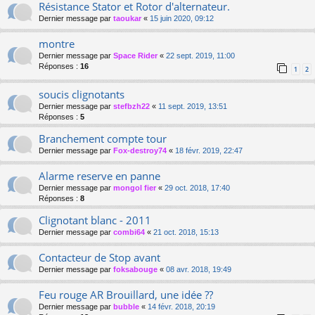
Résistance Stator et Rotor d'alternateur.
Dernier message par
taoukar
«
15 juin 2020, 09:12
montre
Dernier message par
Space Rider
«
22 sept. 2019, 11:00
Réponses :
16
1
2
soucis clignotants
Dernier message par
stefbzh22
«
11 sept. 2019, 13:51
Réponses :
5
Branchement compte tour
Dernier message par
Fox-destroy74
«
18 févr. 2019, 22:47
Alarme reserve en panne
Dernier message par
mongol fier
«
29 oct. 2018, 17:40
Réponses :
8
Clignotant blanc - 2011
Dernier message par
combi64
«
21 oct. 2018, 15:13
Contacteur de Stop avant
Dernier message par
foksabouge
«
08 avr. 2018, 19:49
Feu rouge AR Brouillard, une idée ??
Dernier message par
bubble
«
14 févr. 2018, 20:19