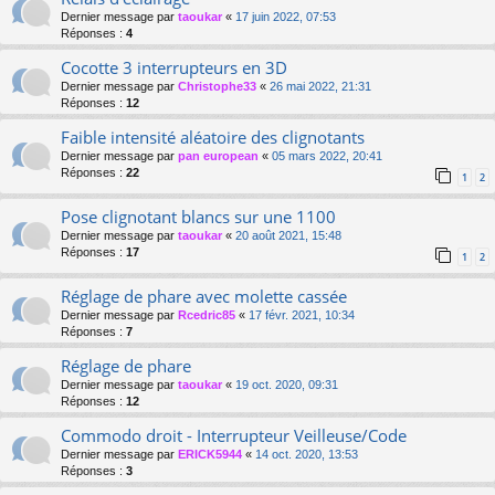
Dernier message par
taoukar
«
17 juin 2022, 07:53
Réponses :
4
Cocotte 3 interrupteurs en 3D
Dernier message par
Christophe33
«
26 mai 2022, 21:31
Réponses :
12
Faible intensité aléatoire des clignotants
Dernier message par
pan european
«
05 mars 2022, 20:41
Réponses :
22
1
2
Pose clignotant blancs sur une 1100
Dernier message par
taoukar
«
20 août 2021, 15:48
Réponses :
17
1
2
Réglage de phare avec molette cassée
Dernier message par
Rcedric85
«
17 févr. 2021, 10:34
Réponses :
7
Réglage de phare
Dernier message par
taoukar
«
19 oct. 2020, 09:31
Réponses :
12
Commodo droit - Interrupteur Veilleuse/Code
Dernier message par
ERICK5944
«
14 oct. 2020, 13:53
Réponses :
3