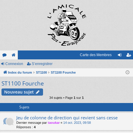
Carte des Membres
or
Connexion
e
S’enregistrer
on
’e
u
Index du forum
sit
ST1100
ST1100 Fourche
ne
nr
ST1100 Fourche
m
e
xi
eg
s
on
ist
Nouveau sujet
34 sujets • Page
1
sur
1
re
Sujets
r
Jeu de colonne de direction qui revient sans cesse
Dernier message par
taoukar
«
14 oct. 2023, 09:58
Réponses :
4