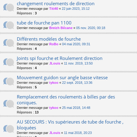
changement roulements de direction
Dernier message par
Titi40
«
22 juin 2023, 15:12
Réponses :
3
tube de fourche pan 1100
Dernier message par
Breizh Bécane
«
05 nov. 2020, 00:18
Différents modèles de fourche
Dernier message par
RoBo
«
04 mai 2020, 09:31
Réponses :
4
Joints spi fourche et Roulement direction
Dernier message par
JLouis
«
11 nov. 2019, 13:50
Réponses :
4
Mouvement guidon sur angle basse vitesse
Dernier message par
tykoo
«
22 sept. 2018, 13:36
Réponses :
5
Remplacement des roulements à billes par des
coniques.
Dernier message par
tykoo
«
25 mai 2018, 14:48
Réponses :
13
AU SECOURS : Vis supérieures de tube de fourche ,
bloquées
Dernier message par
JLouis
«
11 mai 2018, 20:23