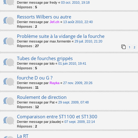
Dernier message par
fredy
«
03 oct. 2010, 19:18
Réponses :
5
Ressorts Wilbers ou autre
Dernier message par
Jef.ch
«
13 août 2010, 22:40
Réponses :
2
Problème suite à la vidange de la fourche
Dernier message par
max.formentin
«
29 juil. 2010, 21:20
Réponses :
27
1
2
Tubes de fourches grippés
Dernier message par
lolo
«
01 juin 2010, 19:41
Réponses :
5
fourche D ou G ?
Dernier message par
Rayka
«
27 nov. 2009, 20:26
Réponses :
11
Roulement de direction
Dernier message par
Pat
«
29 sept. 2009, 07:48
Réponses :
12
Comparaison entre ST1100 et ST1300
Dernier message par
jclaudej
«
07 sept. 2009, 22:14
Réponses :
2
La RT