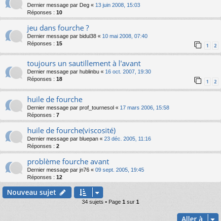
Dernier message par
Deg
«
13 juin 2008, 15:03
Réponses :
10
jeu dans fourche ?
Dernier message par
bidul38
«
10 mai 2008, 07:40
Réponses :
15
1
2
toujours un sautillement à l'avant
Dernier message par
hublinbu
«
16 oct. 2007, 19:30
Réponses :
18
1
2
huile de fourche
Dernier message par
prof_tournesol
«
17 mars 2006, 15:58
Réponses :
7
huile de fourche(viscosité)
Dernier message par
bluepan
«
23 déc. 2005, 11:16
Réponses :
2
problème fourche avant
Dernier message par
jn76
«
09 sept. 2005, 19:45
Réponses :
12
Nouveau sujet
34 sujets • Page
1
sur
1
Aller à