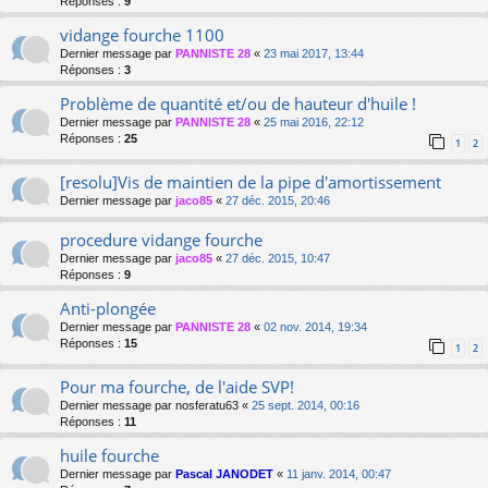
Réponses :
9
vidange fourche 1100
Dernier message par
PANNISTE 28
«
23 mai 2017, 13:44
Réponses :
3
Problème de quantité et/ou de hauteur d'huile !
Dernier message par
PANNISTE 28
«
25 mai 2016, 22:12
Réponses :
25
1
2
[resolu]Vis de maintien de la pipe d'amortissement
Dernier message par
jaco85
«
27 déc. 2015, 20:46
procedure vidange fourche
Dernier message par
jaco85
«
27 déc. 2015, 10:47
Réponses :
9
Anti-plongée
Dernier message par
PANNISTE 28
«
02 nov. 2014, 19:34
Réponses :
15
1
2
Pour ma fourche, de l'aide SVP!
Dernier message par
nosferatu63
«
25 sept. 2014, 00:16
Réponses :
11
huile fourche
Dernier message par
Pascal JANODET
«
11 janv. 2014, 00:47