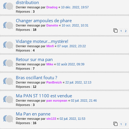
distribution
Dernier message par
Dradog
«
10 déc. 2022, 19:57
Réponses :
3
Changer ampoules de phare
Dernier message par
Danette
«
10 oct. 2022, 10:31
Réponses :
18
1
2
Vidange moteur...mystère!
Dernier message par
Minfi
«
07 sept. 2022, 23:22
Réponses :
4
Retour sur ma pan
Dernier message par
Mike
«
02 août 2022, 09:39
Réponses :
7
Bras oscillant foutu ?
Dernier message par
PanBreizh
«
22 juil. 2022, 12:13
Réponses :
12
Ma PAN ST 1100 est vendue
Dernier message par
pan european
«
02 juil. 2022, 21:46
Réponses :
3
Ma Pan en panne
Dernier message par
vin133
«
02 juil. 2022, 11:53
Réponses :
16
1
2