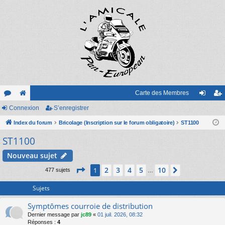
Carte des Membres
or
Connexion
e
S’enregistrer
on
’e
u
Index du forum
sit
Bricolage (Inscription sur le forum obligatoire)
ST1100
ne
nr
ST1100
m
e
xi
eg
s
on
ist
Nouveau sujet
Page
1
sur
10
re
2
3
4
5
10
1
Suivante
477 sujets
…
r
Sujets
Symptômes courroie de distribution
Dernier message par
jc89
«
01 juil. 2026, 08:32
Réponses :
4