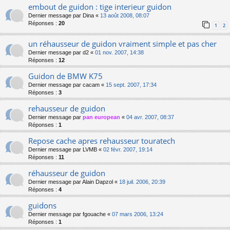
embout de guidon : tige interieur guidon
Dernier message par
Dina
«
13 août 2008, 08:07
Réponses :
20
1
2
un réhausseur de guidon vraiment simple et pas cher
Dernier message par
d2
«
01 nov. 2007, 14:38
Réponses :
12
Guidon de BMW K75
Dernier message par
cacam
«
15 sept. 2007, 17:34
Réponses :
3
rehausseur de guidon
Dernier message par
pan european
«
04 avr. 2007, 08:37
Réponses :
1
Repose cache apres rehausseur touratech
Dernier message par
LVMB
«
02 févr. 2007, 19:14
Réponses :
11
réhausseur de guidon
Dernier message par
Alain Dapzol
«
18 juil. 2006, 20:39
Réponses :
4
guidons
Dernier message par
fgouache
«
07 mars 2006, 13:24
Réponses :
1