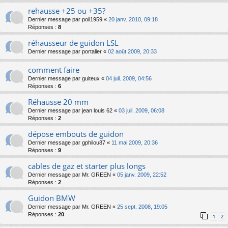
rehausse +25 ou +35?
Dernier message par
poil1959
«
20 janv. 2010, 09:18
Réponses :
8
réhausseur de guidon LSL
Dernier message par
portalier
«
02 août 2009, 20:33
comment faire
Dernier message par
guiteux
«
04 juil. 2009, 04:56
Réponses :
6
Réhausse 20 mm
Dernier message par
jean louis 62
«
03 juil. 2009, 06:08
Réponses :
2
dépose embouts de guidon
Dernier message par
gphilou87
«
11 mai 2009, 20:36
Réponses :
9
cables de gaz et starter plus longs
Dernier message par
Mr. GREEN
«
05 janv. 2009, 22:52
Réponses :
2
Guidon BMW
Dernier message par
Mr. GREEN
«
25 sept. 2008, 19:05
Réponses :
20
1
2