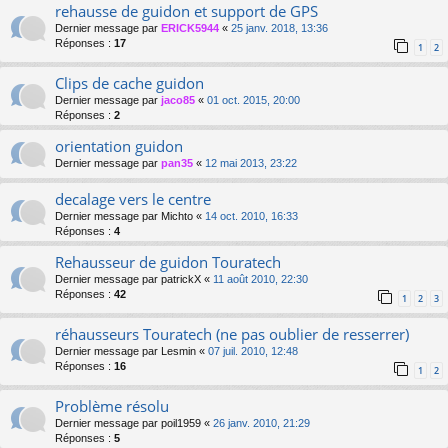
rehausse de guidon et support de GPS
Dernier message par
ERICK5944
«
25 janv. 2018, 13:36
Réponses :
17
1
2
Clips de cache guidon
Dernier message par
jaco85
«
01 oct. 2015, 20:00
Réponses :
2
orientation guidon
Dernier message par
pan35
«
12 mai 2013, 23:22
decalage vers le centre
Dernier message par
Michto
«
14 oct. 2010, 16:33
Réponses :
4
Rehausseur de guidon Touratech
Dernier message par
patrickX
«
11 août 2010, 22:30
Réponses :
42
1
2
3
réhausseurs Touratech (ne pas oublier de resserrer)
Dernier message par
Lesmin
«
07 juil. 2010, 12:48
Réponses :
16
1
2
Problème résolu
Dernier message par
poil1959
«
26 janv. 2010, 21:29
Réponses :
5