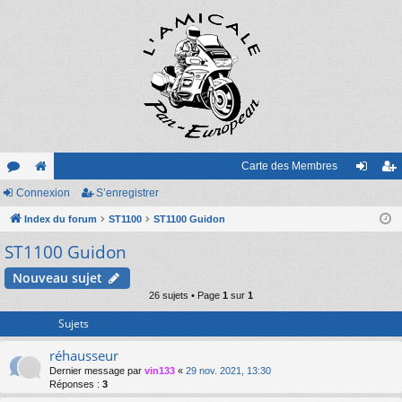
Carte des Membres
or
Connexion
e
S’enregistrer
on
’e
u
Index du forum
sit
ST1100
ST1100 Guidon
ne
nr
ST1100 Guidon
m
e
xi
eg
s
on
ist
Nouveau sujet
26 sujets • Page
1
sur
1
re
Sujets
r
réhausseur
Dernier message par
vin133
«
29 nov. 2021, 13:30
Réponses :
3