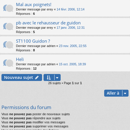
Mal aux poignets!
Dernier message par
erey
«
14 févr. 2006, 12:14
Réponses :
6
pb avec le rehausseur de guidon
Dernier message par
erey
«
17 janv. 2006, 12:31
Réponses :
5
ST1100 Guidon ?
Dernier message par
adrien
«
23 nov. 2005, 22:55
Réponses :
8
Heli
Dernier message par
adrien
«
15 oct. 2005, 18:39
Réponses :
12
Nouveau sujet
26 sujets • Page
1
sur
1
Aller à
Permissions du forum
Vous
ne pouvez pas
poster de nouveaux sujets
Vous
ne pouvez pas
répondre aux sujets
Vous
ne pouvez pas
modifier vos messages
Vous
ne pouvez pas
supprimer vos messages