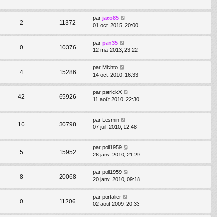
par
jaco85
2
11372
01 oct. 2015, 20:00
par
pan35
0
10376
12 mai 2013, 23:22
par
Michto
4
15286
14 oct. 2010, 16:33
par
patrickX
42
65926
11 août 2010, 22:30
par
Lesmin
16
30798
07 juil. 2010, 12:48
par
poil1959
5
15952
26 janv. 2010, 21:29
par
poil1959
8
20068
20 janv. 2010, 09:18
par
portalier
0
11206
02 août 2009, 20:33