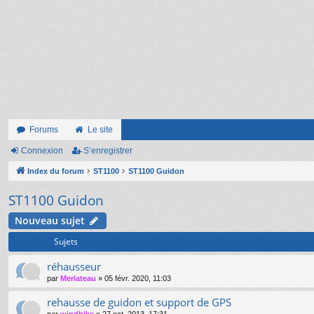
Forums
Le site
Connexion
S’enregistrer
Index du forum
ST1100
ST1100 Guidon
ST1100 Guidon
Nouveau sujet
Sujets
réhausseur
par
Merlateau
»
05 févr. 2020, 11:03
rehausse de guidon et support de GPS