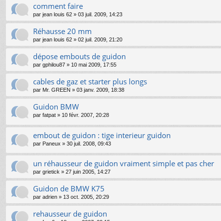
comment faire
par
jean louis 62
»
03 juil. 2009, 14:23
Réhausse 20 mm
par
jean louis 62
»
02 juil. 2009, 21:20
dépose embouts de guidon
par
gphilou87
»
10 mai 2009, 17:55
cables de gaz et starter plus longs
par
Mr. GREEN
»
03 janv. 2009, 18:38
Guidon BMW
par
fatpat
»
10 févr. 2007, 20:28
embout de guidon : tige interieur guidon
par
Paneux
»
30 juil. 2008, 09:43
un réhausseur de guidon vraiment simple et pas cher
par
grietick
»
27 juin 2005, 14:27
Guidon de BMW K75
par
adrien
»
13 oct. 2005, 20:29
rehausseur de guidon