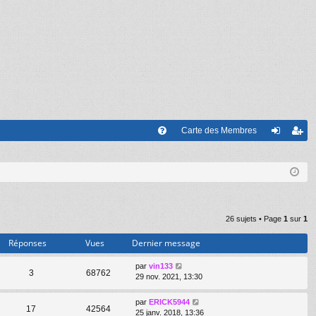
Carte des Membres
FA
on
’e
Q
ne
nr
xi
eg
on
ist
26 sujets • Page
1
sur
1
re
Réponses
Vues
Dernier message
r
par
vin133
3
68762
29 nov. 2021, 13:30
par
ERICK5944
17
42564
25 janv. 2018, 13:36