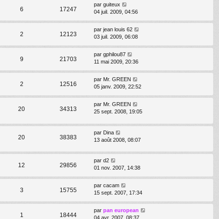
par
guiteux
6
17247
04 juil. 2009, 04:56
par
jean louis 62
2
12123
03 juil. 2009, 06:08
par
gphilou87
9
21703
11 mai 2009, 20:36
par
Mr. GREEN
2
12516
05 janv. 2009, 22:52
par
Mr. GREEN
20
34313
25 sept. 2008, 19:05
par
Dina
20
38383
13 août 2008, 08:07
par
d2
12
29856
01 nov. 2007, 14:38
par
cacam
3
15755
15 sept. 2007, 17:34
par
pan european
1
18444
04 avr. 2007, 08:37