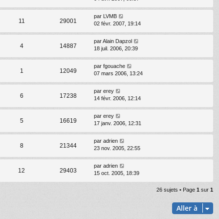
par
LVMB
11
29001
02 févr. 2007, 19:14
par
Alain Dapzol
4
14887
18 juil. 2006, 20:39
par
fgouache
1
12049
07 mars 2006, 13:24
par
erey
6
17238
14 févr. 2006, 12:14
par
erey
5
16619
17 janv. 2006, 12:31
par
adrien
8
21344
23 nov. 2005, 22:55
par
adrien
12
29403
15 oct. 2005, 18:39
26 sujets • Page
1
sur
1
Aller à