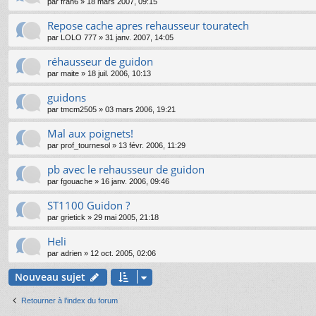
par
fran6
»
18 mars 2007, 09:15
Repose cache apres rehausseur touratech
par
LOLO 777
»
31 janv. 2007, 14:05
réhausseur de guidon
par
maite
»
18 juil. 2006, 10:13
guidons
par
tmcm2505
»
03 mars 2006, 19:21
Mal aux poignets!
par
prof_tournesol
»
13 févr. 2006, 11:29
pb avec le rehausseur de guidon
par
fgouache
»
16 janv. 2006, 09:46
ST1100 Guidon ?
par
grietick
»
29 mai 2005, 21:18
Heli
par
adrien
»
12 oct. 2005, 02:06
Nouveau sujet
Retourner à l’index du forum