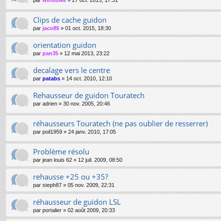
par
windbike
»
27 oct. 2013, 17:31
Clips de cache guidon
par
jaco85
»
01 oct. 2015, 18:30
orientation guidon
par
pan35
»
12 mai 2013, 23:22
decalage vers le centre
par
patabs
»
14 oct. 2010, 12:10
Rehausseur de guidon Touratech
par
adrien
»
30 nov. 2005, 20:46
réhausseurs Touratech (ne pas oublier de resserrer)
par
poil1959
»
24 janv. 2010, 17:05
Problème résolu
par
jean louis 62
»
12 juil. 2009, 08:50
rehausse +25 ou +35?
par
steph87
»
05 nov. 2009, 22:31
réhausseur de guidon LSL
par
portalier
»
02 août 2009, 20:33