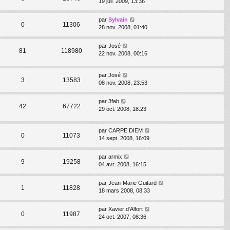
19 juil. 2009, 13:36
par
Sylvain
0
11306
28 nov. 2008, 01:40
par
José
81
118980
22 nov. 2008, 00:16
par
José
3
13583
08 nov. 2008, 23:53
par
3fab
42
67722
29 oct. 2008, 18:23
par
CARPE DIEM
0
11073
14 sept. 2008, 16:09
par
armix
9
19258
04 avr. 2008, 16:15
par
Jean-Marie Guitard
1
11828
18 mars 2008, 08:33
par
Xavier d'Alfort
0
11987
24 oct. 2007, 08:36