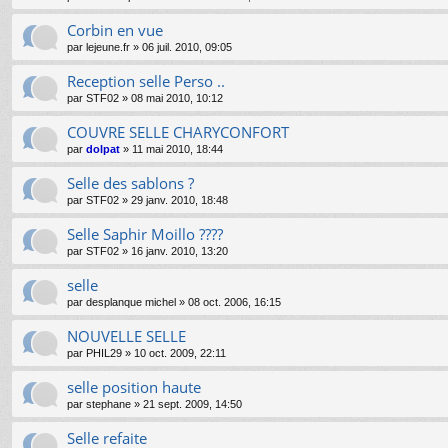
Corbin en vue
par
lejeune.fr
»
06 juil. 2010, 09:05
Reception selle Perso ..
par
STF02
»
08 mai 2010, 10:12
COUVRE SELLE CHARYCONFORT
par
dolpat
»
11 mai 2010, 18:44
Selle des sablons ?
par
STF02
»
29 janv. 2010, 18:48
Selle Saphir Moillo ????
par
STF02
»
16 janv. 2010, 13:20
selle
par
desplanque michel
»
08 oct. 2006, 16:15
NOUVELLE SELLE
par
PHIL29
»
10 oct. 2009, 22:11
selle position haute
par
stephane
»
21 sept. 2009, 14:50
Selle refaite