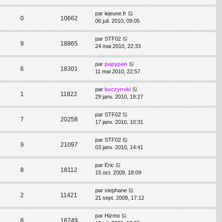
par
lejeune.fr
0
10662
06 juil. 2010, 09:05
par
STF02
9
18865
24 mai 2010, 22:33
par
papypan
6
18301
11 mai 2010, 22:57
par
kuczynski
1
11822
29 janv. 2010, 19:27
par
STF02
7
20258
17 janv. 2010, 10:31
par
STF02
9
21097
03 janv. 2010, 14:41
par
Eric
8
18112
15 oct. 2009, 18:09
par
stephane
2
11421
21 sept. 2009, 17:12
par
Hizmo
8
16749