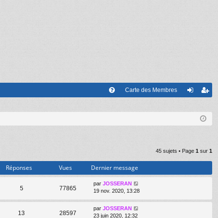
Carte des Membres
FA
on
’e
Q
ne
nr
xi
eg
on
ist
45 sujets • Page
1
sur
1
re
Réponses
Vues
Dernier message
r
par
JOSSERAN
5
77865
19 nov. 2020, 13:28
par
JOSSERAN
13
28597
23 juin 2020, 12:32