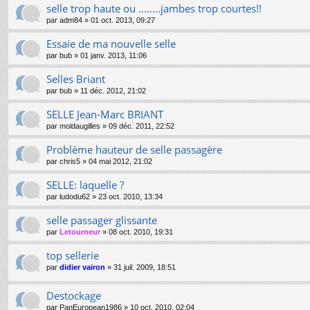
selle trop haute ou ........jambes trop courtes!!
par
adm84
»
01 oct. 2013, 09:27
Essaie de ma nouvelle selle
par
bub
»
01 janv. 2013, 11:06
Selles Briant
par
bub
»
11 déc. 2012, 21:02
SELLE Jean-Marc BRIANT
par
moldaugilles
»
09 déc. 2011, 22:52
Problème hauteur de selle passagère
par
chris5
»
04 mai 2012, 21:02
SELLE: laquelle ?
par
ludodu62
»
23 oct. 2010, 13:34
selle passager glissante
par
Letourneur
»
08 oct. 2010, 19:31
top sellerie
par
didier vairon
»
31 juil. 2009, 18:51
Destockage
par
PanEuropean1986
»
10 oct. 2010, 02:04