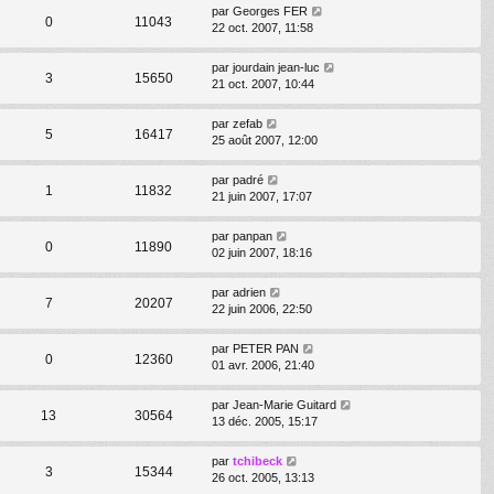
par
Georges FER
0
11043
22 oct. 2007, 11:58
par
jourdain jean-luc
3
15650
21 oct. 2007, 10:44
par
zefab
5
16417
25 août 2007, 12:00
par
padré
1
11832
21 juin 2007, 17:07
par
panpan
0
11890
02 juin 2007, 18:16
par
adrien
7
20207
22 juin 2006, 22:50
par
PETER PAN
0
12360
01 avr. 2006, 21:40
par
Jean-Marie Guitard
13
30564
13 déc. 2005, 15:17
par
tchibeck
3
15344
26 oct. 2005, 13:13