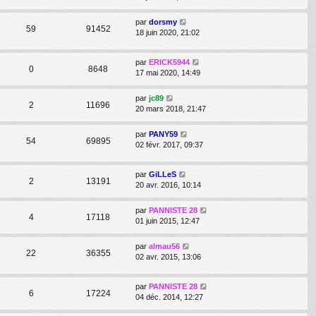
par
dorsmy
59
91452
18 juin 2020, 21:02
par
ERICK5944
0
8648
17 mai 2020, 14:49
par
jc89
2
11696
20 mars 2018, 21:47
par
PANY59
54
69895
02 févr. 2017, 09:37
par
GiLLeS
2
13191
20 avr. 2016, 10:14
par
PANNISTE 28
4
17118
01 juin 2015, 12:47
par
almau56
22
36355
02 avr. 2015, 13:06
par
PANNISTE 28
6
17224
04 déc. 2014, 12:27