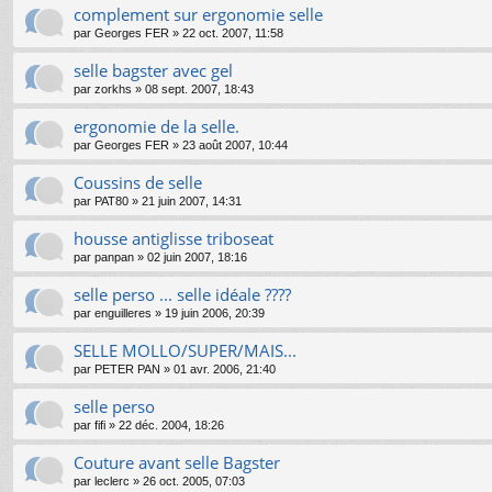
complement sur ergonomie selle
par
Georges FER
»
22 oct. 2007, 11:58
selle bagster avec gel
par
zorkhs
»
08 sept. 2007, 18:43
ergonomie de la selle.
par
Georges FER
»
23 août 2007, 10:44
Coussins de selle
par
PAT80
»
21 juin 2007, 14:31
housse antiglisse triboseat
par
panpan
»
02 juin 2007, 18:16
selle perso ... selle idéale ????
par
enguilleres
»
19 juin 2006, 20:39
SELLE MOLLO/SUPER/MAIS...
par
PETER PAN
»
01 avr. 2006, 21:40
selle perso
par
fifi
»
22 déc. 2004, 18:26
Couture avant selle Bagster
par
leclerc
»
26 oct. 2005, 07:03