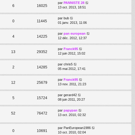
par
PANNISTE 28
6
16025
13 oct. 2013, 18:51
par
bub
0
11445
01 janv. 2013, 11:06
par
pan european
4
14225
12 déc. 2012, 12:37
par
Franck95
13
29352
12 juin 2012, 15:02
par
chris5
2
14285
05 mai 2012, 17:41
par
Franck95
12
25679
13 nov. 2011, 21:23
par
gerard42
5
15724
08 juin 2011, 20:27
par
papypan
52
76472
13 oct. 2010, 02:32
par
PanEuropean1986
0
10691
10 oct. 2010, 02:04