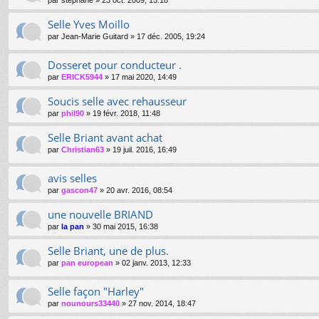
par
stephane
»
23 oct. 2009, 15:18
Selle Yves Moillo
par
Jean-Marie Guitard
»
17 déc. 2005, 19:24
Dosseret pour conducteur .
par
ERICK5944
»
17 mai 2020, 14:49
Soucis selle avec rehausseur
par
phil90
»
19 févr. 2018, 11:48
Selle Briant avant achat
par
Christian63
»
19 juil. 2016, 16:49
avis selles
par
gascon47
»
20 avr. 2016, 08:54
une nouvelle BRIAND
par
la pan
»
30 mai 2015, 16:38
Selle Briant, une de plus.
par
pan european
»
02 janv. 2013, 12:33
Selle façon "Harley"
par
nounours33440
»
27 nov. 2014, 18:47