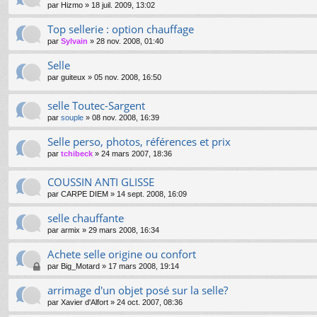
par
Hizmo
»
18 juil. 2009, 13:02
Top sellerie : option chauffage
par
Sylvain
»
28 nov. 2008, 01:40
Selle
par
guiteux
»
05 nov. 2008, 16:50
selle Toutec-Sargent
par
souple
»
08 nov. 2008, 16:39
Selle perso, photos, références et prix
par
tchibeck
»
24 mars 2007, 18:36
COUSSIN ANTI GLISSE
par
CARPE DIEM
»
14 sept. 2008, 16:09
selle chauffante
par
armix
»
29 mars 2008, 16:34
Achete selle origine ou confort
par
Big_Motard
»
17 mars 2008, 19:14
arrimage d'un objet posé sur la selle?
par
Xavier d'Alfort
»
24 oct. 2007, 08:36