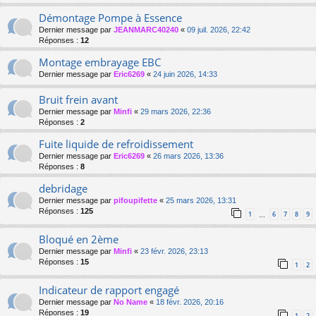
Démontage Pompe à Essence
Dernier message par
JEANMARC40240
«
09 juil. 2026, 22:42
Réponses :
12
Montage embrayage EBC
Dernier message par
Eric6269
«
24 juin 2026, 14:33
Bruit frein avant
Dernier message par
Minfi
«
29 mars 2026, 22:36
Réponses :
2
Fuite liquide de refroidissement
Dernier message par
Eric6269
«
26 mars 2026, 13:36
Réponses :
8
debridage
Dernier message par
pifoupifette
«
25 mars 2026, 13:31
Réponses :
125
1
6
7
8
9
…
Bloqué en 2ème
Dernier message par
Minfi
«
23 févr. 2026, 23:13
Réponses :
15
1
2
Indicateur de rapport engagé
Dernier message par
No Name
«
18 févr. 2026, 20:16
Réponses :
19
1
2