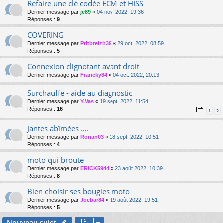
Refaire une clé codée ECM et HISS
Dernier message par
jc89
«
04 nov. 2022, 19:36
Réponses :
9
COVERING
Dernier message par
Ptitbreizh39
«
29 oct. 2022, 08:59
Réponses :
5
Connexion clignotant avant droit
Dernier message par
Francky84
«
04 oct. 2022, 20:13
Surchauffe - aide au diagnostic
Dernier message par
Y.Vas
«
19 sept. 2022, 11:54
Réponses :
16
1
2
Jantes abîmées ….
Dernier message par
Ronan03
«
18 sept. 2022, 10:51
Réponses :
4
moto qui broute
Dernier message par
ERICK5944
«
23 août 2022, 10:39
Réponses :
8
Bien choisir ses bougies moto
Dernier message par
Joebar84
«
19 août 2022, 19:51
Réponses :
5
Nouveau sujet