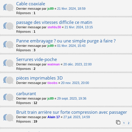
Cable coaxiale
Dernier message par
jc89
«
21 févr. 2024, 18:59
Réponses :
1
passage des vitesses difficile ce matin
Dernier message par
stefdu30
«
21 févr. 2024, 13:15
Réponses :
1
Panne embrayage ? ou une simple purge à faire ?
Dernier message par
jc89
«
01 févr. 2024, 15:43
Réponses :
3
Serrures vide-poche
Dernier message par
watman
«
20 déc. 2023, 22:00
Réponses :
2
pièces imprimables 3D
Dernier message par
tioobs
«
20 nov. 2023, 20:00
carburant
Dernier message par
jc89
«
29 sept. 2023, 19:36
Réponses :
12
Bruit train arrière sur forte compression avec passager
Dernier message par
Alain 17
«
27 juil. 2023, 14:59
Réponses :
19
1
2