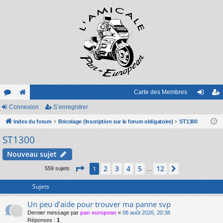
Carte des Membres
or
Connexion
e
S’enregistrer
on
’e
u
Index du forum
sit
Bricolage (Inscription sur le forum obligatoire)
ST1300
ne
nr
ST1300
m
e
xi
eg
s
on
ist
Nouveau sujet
Page
1
sur
12
re
2
3
4
5
12
1
Suivante
559 sujets
…
r
Sujets
Un peu d'aide pour trouver ma panne svp
Dernier message par
pan european
«
08 août 2026, 20:38
Réponses :
1