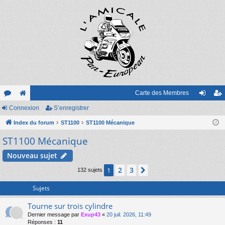
Carte des Membres
or
Connexion
e
S’enregistrer
on
’e
u
Index du forum
sit
ST1100
ST1100 Mécanique
ne
nr
ST1100 Mécanique
m
e
xi
eg
s
on
ist
Nouveau sujet
re
2
3
1
Suivante
132 sujets
r
Sujets
Tourne sur trois cylindre
Dernier message par
Exup43
«
20 juil. 2026, 11:49
Réponses :
11