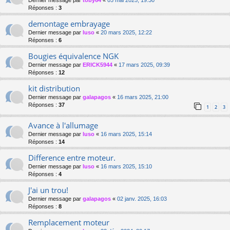
Dernier message par
toby64
«
05 mai 2025, 19:30
Réponses :
3
demontage embrayage
Dernier message par
luso
«
20 mars 2025, 12:22
Réponses :
6
Bougies équivalence NGK
Dernier message par
ERICK5944
«
17 mars 2025, 09:39
Réponses :
12
kit distribution
Dernier message par
galapagos
«
16 mars 2025, 21:00
Réponses :
37
1
2
3
Avance à l'allumage
Dernier message par
luso
«
16 mars 2025, 15:14
Réponses :
14
Difference entre moteur.
Dernier message par
luso
«
16 mars 2025, 15:10
Réponses :
4
J'ai un trou!
Dernier message par
galapagos
«
02 janv. 2025, 16:03
Réponses :
8
Remplacement moteur