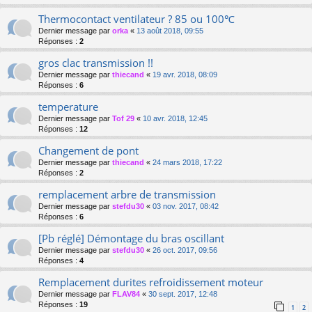
Thermocontact ventilateur ? 85 ou 100℃
Dernier message par
orka
«
13 août 2018, 09:55
Réponses :
2
gros clac transmission !!
Dernier message par
thiecand
«
19 avr. 2018, 08:09
Réponses :
6
temperature
Dernier message par
Tof 29
«
10 avr. 2018, 12:45
Réponses :
12
Changement de pont
Dernier message par
thiecand
«
24 mars 2018, 17:22
Réponses :
2
remplacement arbre de transmission
Dernier message par
stefdu30
«
03 nov. 2017, 08:42
Réponses :
6
[Pb réglé] Démontage du bras oscillant
Dernier message par
stefdu30
«
26 oct. 2017, 09:56
Réponses :
4
Remplacement durites refroidissement moteur
Dernier message par
FLAV84
«
30 sept. 2017, 12:48
Réponses :
19
1
2