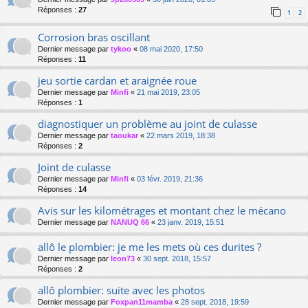
Réponses :
27
1
2
Corrosion bras oscillant
Dernier message par
tykoo
«
08 mai 2020, 17:50
Réponses :
11
jeu sortie cardan et araignée roue
Dernier message par
Minfi
«
21 mai 2019, 23:05
Réponses :
1
diagnostiquer un problème au joint de culasse
Dernier message par
taoukar
«
22 mars 2019, 18:38
Réponses :
2
Joint de culasse
Dernier message par
Minfi
«
03 févr. 2019, 21:36
Réponses :
14
Avis sur les kilométrages et montant chez le mécano
Dernier message par
NANUQ 66
«
23 janv. 2019, 15:51
allô le plombier: je me les mets où ces durites ?
Dernier message par
leon73
«
30 sept. 2018, 15:57
Réponses :
2
allô plombier: suite avec les photos
Dernier message par
Foxpan11mamba
«
28 sept. 2018, 19:59