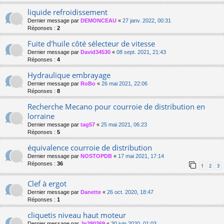
liquide refroidissement
Dernier message par
DEMONCEAU
«
27 janv. 2022, 00:31
Réponses :
2
Fuite d'huile côté sélecteur de vitesse
Dernier message par
David34530
«
08 sept. 2021, 21:43
Réponses :
4
Hydraulique embrayage
Dernier message par
RoBo
«
26 mai 2021, 22:06
Réponses :
8
Recherche Mecano pour courroie de distribution en
lorraine
Dernier message par
tag57
«
25 mai 2021, 06:23
Réponses :
5
équivalence courroie de distribution
Dernier message par
NOSTOPDB
«
17 mai 2021, 17:14
Réponses :
36
1
2
3
Clef à ergot
Dernier message par
Danette
«
26 oct. 2020, 18:47
Réponses :
1
cliquetis niveau haut moteur
Dernier message par
Jp280369
«
30 juin 2020, 01:03