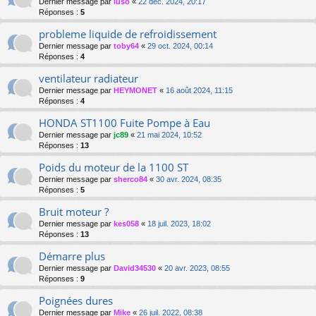
Dernier message par
luso
«
22 déc. 2024, 20:17
Réponses :
5
probleme liquide de refroidissement
Dernier message par
toby64
«
29 oct. 2024, 00:14
Réponses :
4
ventilateur radiateur
Dernier message par
HEYMONET
«
16 août 2024, 11:15
Réponses :
4
HONDA ST1100 Fuite Pompe à Eau
Dernier message par
jc89
«
21 mai 2024, 10:52
Réponses :
13
Poids du moteur de la 1100 ST
Dernier message par
sherco84
«
30 avr. 2024, 08:35
Réponses :
5
Bruit moteur ?
Dernier message par
kes058
«
18 juil. 2023, 18:02
Réponses :
13
Démarre plus
Dernier message par
David34530
«
20 avr. 2023, 08:55
Réponses :
9
Poignées dures
Dernier message par
Mike
«
26 juil. 2022, 08:38