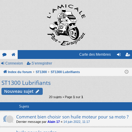
Carte des Membres
or
Connexion
e
S’enregistrer
on
’e
u
Index du forum
sit
ST1300
ST1300 Lubrifiants
ne
nr
ST1300 Lubrifiants
m
e
xi
eg
s
on
ist
Nouveau sujet
20 sujets • Page
1
sur
1
re
Sujets
r
Comment bien choisir son huile moteur pour sa moto ?
Dernier message par
Alain 17
«
14 juin 2022, 11:17