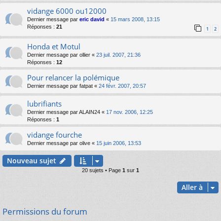
vidange 6000 ou12000
Dernier message par
eric david
«
15 mars 2008, 13:15
Réponses :
21
1
2
Honda et Motul
Dernier message par
ollier
«
23 juil. 2007, 21:36
Réponses :
12
Pour relancer la polémique
Dernier message par
fatpat
«
24 févr. 2007, 20:57
lubrifiants
Dernier message par
ALAIN24
«
17 nov. 2006, 12:25
Réponses :
1
vidange fourche
Dernier message par
olive
«
15 juin 2006, 13:53
Nouveau sujet
20 sujets • Page
1
sur
1
Aller à
Permissions du forum