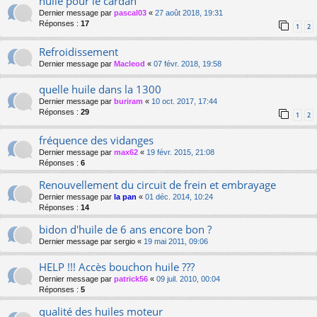
huile pour le cardan
Dernier message par
pascal03
«
27 août 2018, 19:31
Réponses :
17
1
2
Refroidissement
Dernier message par
Macleod
«
07 févr. 2018, 19:58
quelle huile dans la 1300
Dernier message par
buriram
«
10 oct. 2017, 17:44
Réponses :
29
1
2
fréquence des vidanges
Dernier message par
max62
«
19 févr. 2015, 21:08
Réponses :
6
Renouvellement du circuit de frein et embrayage
Dernier message par
la pan
«
01 déc. 2014, 10:24
Réponses :
14
bidon d'huile de 6 ans encore bon ?
Dernier message par
sergio
«
19 mai 2011, 09:06
HELP !!! Accès bouchon huile ???
Dernier message par
patrick56
«
09 juil. 2010, 00:04
Réponses :
5
qualité des huiles moteur