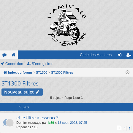
Carte des Membres
or
Connexion
e
S’enregistrer
on
’e
u
Index du forum
sit
ST1300
ST1300 Filtres
ne
nr
ST1300 Filtres
m
e
xi
eg
s
on
ist
Nouveau sujet
5 sujets • Page
1
sur
1
re
Sujets
r
et le filtre à essence?
Dernier message par
jc89
«
18 sept. 2023, 07:25
Réponses :
15
1
2