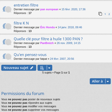
entretien filtre
Dernier message par
pan european
«
15 févr. 2020, 17:36
Réponses :
17
1
2
filtre K N
Dernier message par
Éric Honda
«
14 janv. 2018, 09:46
Réponses :
13
Quelle clé pour filtre à huile 1300 PAN ?
Dernier message par
PanBreizh
«
26 nov. 2009, 14:15
Réponses :
13
Qu'en pensez-vous
Dernier message par
fatpat
«
24 févr. 2007, 20:56
Nouveau sujet
5 sujets • Page
1
sur
1
Aller à
Permissions du forum
Vous
ne pouvez pas
poster de nouveaux sujets
Vous
ne pouvez pas
répondre aux sujets
Vous
ne pouvez pas
modifier vos messages
Vous
ne pouvez pas
supprimer vos messages